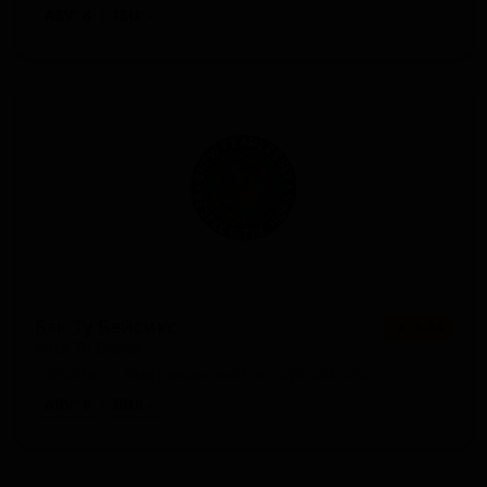
ABV: 8
IBU: -
Бэк Ту Бейсикс
★ 3.24
Back To Basics
Canada — Американский янтарный эль
ABV: 8
IBU: -