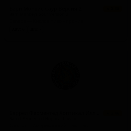
Барн Монкис Саур Версия 2
★ 3.35
Barn Monkeys Sour Version 2
Canada — Кислое пиво - прочие
ABV: 6
IBU: -
Баррел Ферментед Хоптикал Иллюжн
★ 3.46
Barrel Fermented Hoptical Illusion
Canada — Американский пейл-эль