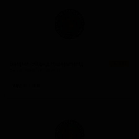
Баррел-Эйджд Незерворлд
★ 3.95
Barrel-aged Netherworld
Canada — Чёрный IPA
ABV: 6
IBU: -