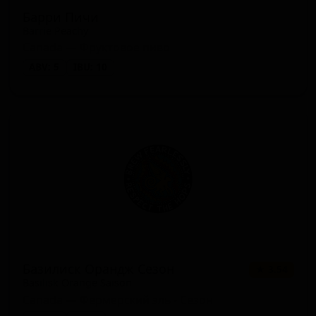
Барри Пичи
Barrie Peachy
Canada — Фруктовое пиво
ABV: 5
IBU: 10
Базилиск Орандж Сезон
★ 3.54
Basilisk Orange Saison
Canada — Фермерский эль - Сезон