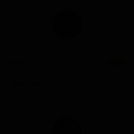
Бэндит
★ 3.77
Bandit
Canada — Копчёное пиво (Раухбир)
ABV: 6
IBU: -