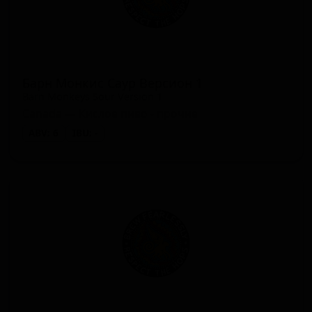
Барн Монкис Саур Версион 1
Barn Monkeys Sour Version 1
Canada — Кислое пиво - прочие
ABV: 6
IBU: -