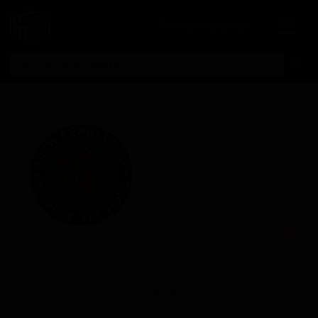
Личный кабинет
Все пивоварни
Флиинг Монкеис Крафт Бревери
Flying Monkeys Craft Brewery
Canada — Barrie, ON