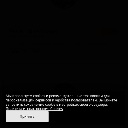
Белль оф зе Баррел
★ 3.77
Belle of the Barrel
Canada — Бельгийский крепкий тёмный эль
ABV: 12
IBU: -
Мы используем cookies и рекомендательные технологии для
персонализации сервисов и удобства пользователей. Вы можете
запретить сохранение cookie в настройках своего браузера.
Политика использования Cookies
Принять