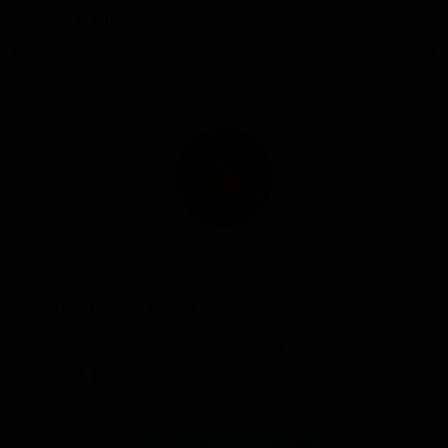
ABV: 6
IBU: -
Энимал Хаус Бретт Соур
Animal House Brett Sour
Canada — Кислое пиво - прочие
ABV: 6
IBU: -