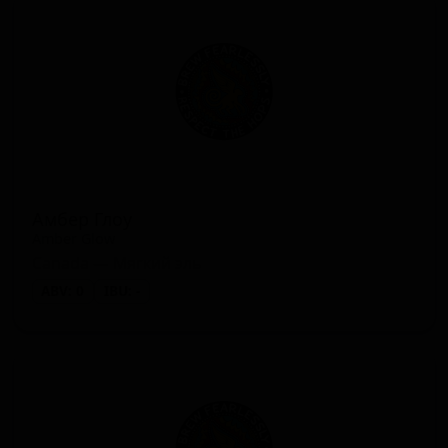
Прочие светлые эли (Pale Ale -
1 сорт
★ 0.00
Other)
Американский лагер (Lager -
1 сорт
★ 0.00
American)
Кислый IPA (IPA - Sour)
1 сорт
★ 0.00
Амбер Глоу
Amber Glow
Canada — Мягкий эль
ABV: 0
IBU: -