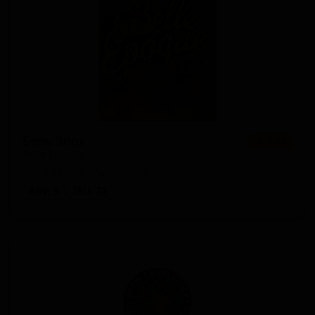
Бель Эпок
★ 3.69
Belle Epoque
Canada — Бельгийский IPA
ABV: 5
IBU: 72