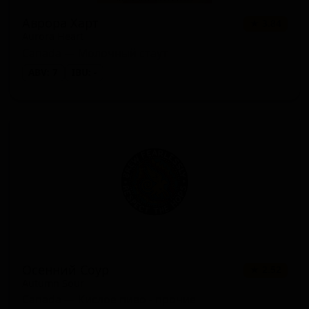
Аврора Харт
★ 3.84
Aurora Heart
Canada — Молочный стаут
ABV: 7
IBU: -
Осенний Соур
★ 2.52
Autumn Sour
Canada — Кислое пиво - прочие