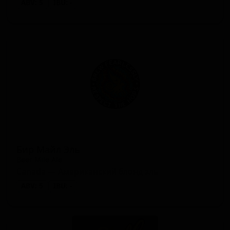
ABV: 5
IBU: -
Бир Майл Эль
Beer Mile Ale
Canada — Американский блонд эль
ABV: 5
IBU: -