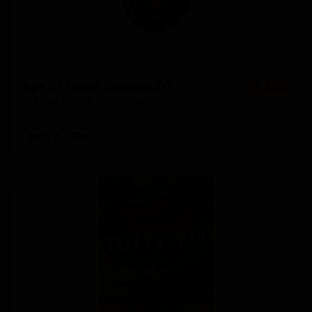
Аре Ю Гонна Финиш Зэт
★ 3.78
Are You Gonna Finish That?
Canada — Индийский пейл-эль - прочие
ABV: 7
IBU: -