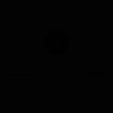
ABV: 5
IBU: -
Баррел Ми Крейзи
★ 3.56
Barrel Me Crazy
Canada — Кислое пиво - прочие
ABV: 0
IBU: -