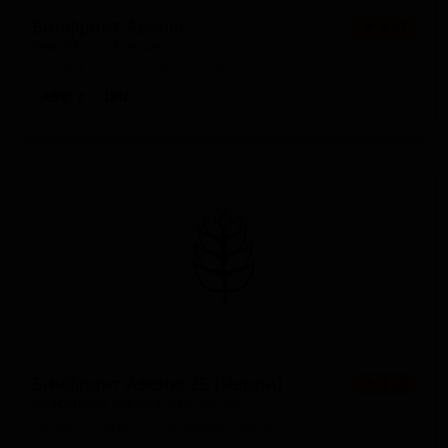
Бичфронт Авеню
★ 4.07
Beachfront Avenue
United States — Фруктовый кислый эль
ABV: 7
IBU: -
Бичфронт Авеню 2Б (Черри)
★ 4.20
Beachfront Avenue 2B (Cherry)
United States — Берлинер вайссе