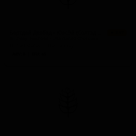
Бёртдей Дезбэд - ЮэсЭй (Солтэд Чоколэйт Чип)
★ 3.97
Birthday Deathbed - USA (Salted Chocolate Chip)
United States — Пасти-стаут
ABV: 8
IBU: 45