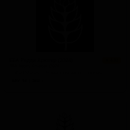
ББА Редди Крюгер (2024)
★ 4.32
BBA Reddy Krueger (2024)
United States — Ячменное вино - прочие
ABV: 14
IBU: -