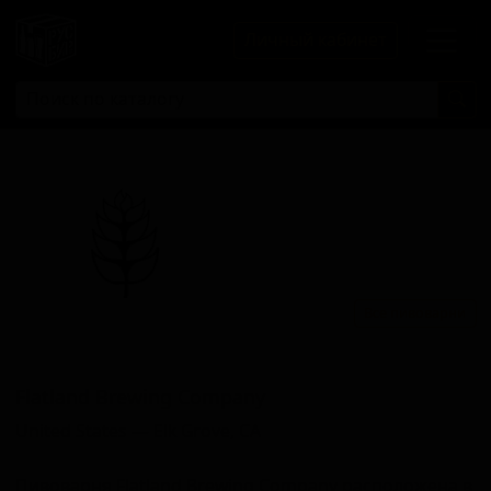
Личный кабинет
Все пивоварни
Флатланд Бревинг Компани
Flatland Brewing Company
United States — Elk Grove, CA
Пивоварня Flatland Brewing Company расположена в