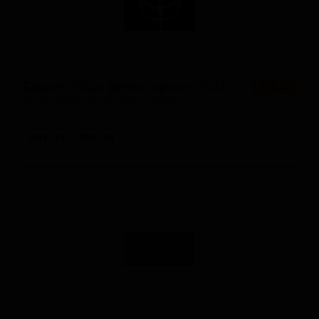
Баррел Эйдж Дезертариан (2024)
★ 4.44
Barrel Aged Dessertarian (2024)
United States — Пасти-стаут
ABV: 13
IBU: 40