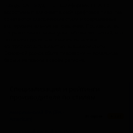
городе Элк-Гроув, штат Калифорния, США. Её
ассортимент включает в себя крафтовое пиво, где
сочетаются классические стили и современные
экспериментальные направления. Производство
сосредоточено на выпуске небольших партий, что
позволяет уделять внимание деталям и
контролировать качество на каждом этапе.
Основной рынок сбыта пивоварни — локальные
бары и магазины в своём регионе.
Специализация и рейтинги
производителя по стилям
Американский IPA (IPA -
37 сортов
★ 2.61
American)
Фруктовый кислый эль (Sour -