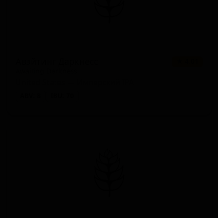
Авэйтинг Даркнесс
★ 4.01
Awaiting Darkness
United States — Имперский IPA
ABV: 8
IBU: 70