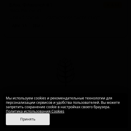
Блэк Фланнел #1
★ 4.14
Black Flannel #1
United States — Имперский пасти-стаут
ABV: 11
IBU: -
Мы используем cookies и рекомендательные технологии для
персонализации сервисов и удобства пользователей. Вы можете
запретить сохранение cookie в настройках своего браузера.
Блэк Фланнел #2
★ 4.19
Политика использования Cookies
Black Flannel #2
Принять
United States — Имперский пасти-стаут
ABV: 11
IBU: -