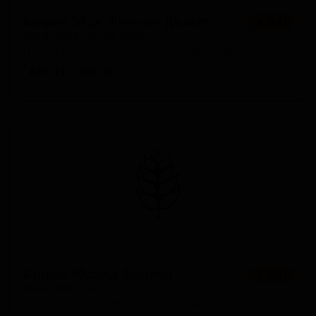
Баррел Эйдж Фланнел Джакет
★ 4.47
Barrel Aged Flannel Jacket
United States — Имперский кофейный стаут
ABV: 13
IBU: 45
Баррел Эйджед Флуриш
★ 4.31
Barrel Aged Flourish
United States — Фруктовый ламбик