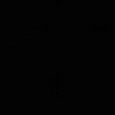
Берри Джей Блайдж
★ 4.20
Berry J Blige
United States — Кислый IPA
ABV: 9
IBU: -