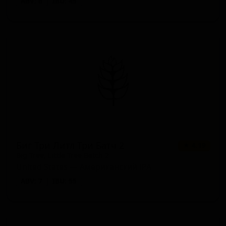
ABV: 6
IBU: 45
Биг Три Литл Три Батч 2
★ 4.19
Big Tree, Little Tree Batch 2
United States — Американский IPA
ABV: 7
IBU: 55