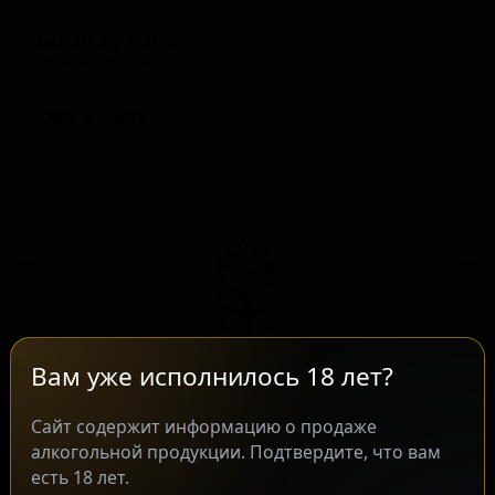
Банан Уу Нана
Banana Ooh Nana
United States — Блонд эль
ABV: 5
IBU: -
Вам уже исполнилось 18 лет?
Сайт содержит информацию о продаже
Barrel & Band
★ 4.40
алкогольной продукции. Подтвердите, что вам
Barrel & Band
есть 18 лет.
United States — Берливайн (ячменное вино) — английское