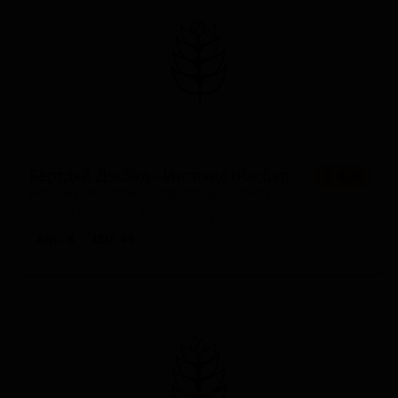
Бёртдэй Дэсбэд - Инглэнд (Рэсбэрри Скон)
★ 4.04
Birthday Deathbed - England (Raspberry Scone)
United States — Пасти-стаут
ABV: 8
IBU: 45