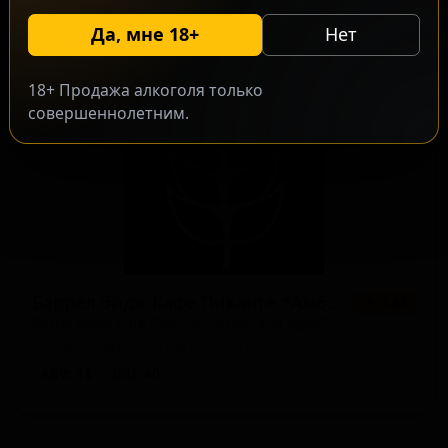
ABV: 16
IBU: -
Да, мне 18+
Нет
18+ Продажа алкоголя только
совершеннолетним.
Баррел Эйдж Кафе Пиканте *Амбурана Эйдж* (2024)
★ 4.43
Barrel Aged Cafe Picante *Amburana Aged* (2024)
United States — Пасти-стаут
ABV: 13
IBU: 40