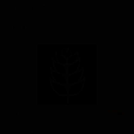
Берзинер Сангрия Сауэр
Berziner Sangria Sour
United States — Берлинер вайссе
ABV: 5
IBU: -
Бетвин зе Лайнс
★ 4.03
Between the Lines
United States — Тёмный лагер