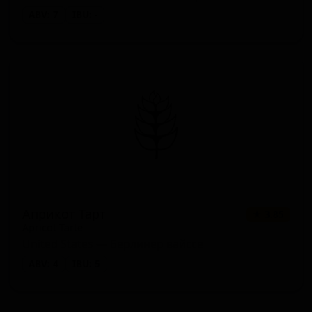
ABV: 7
IBU: -
Априкот Тарт
★ 3.85
Apricot Tarte
United States — Берлинер вайссе
ABV: 4
IBU: 5