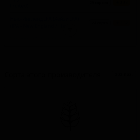
29 сортов
★ 3.54
Fruited)
Нью-Ингленд IPA (Хейзи IPA)
24 сорта
★ 3.32
(IPA - New England / Hazy)
▼
Имперский пасти-стаут (Stout -
19 сортов
★ 4.15
Imperial / Double Pastry)
Имперский IPA (IPA - Imperial /
14 сортов
★ 4.05
Double)
Сорта этого производителя
303 поз.
Имперский / двойной NEIPA /
хейзи IPA (IPA - Imperial /
11 сортов
★ 4.08
Double New England / Hazy)
Кислое пиво - прочие (Sour -
11 сортов
★ 1.84
Other)
Имперский стаут (Stout -
10 сортов
★ 3.76
Imperial / Double)