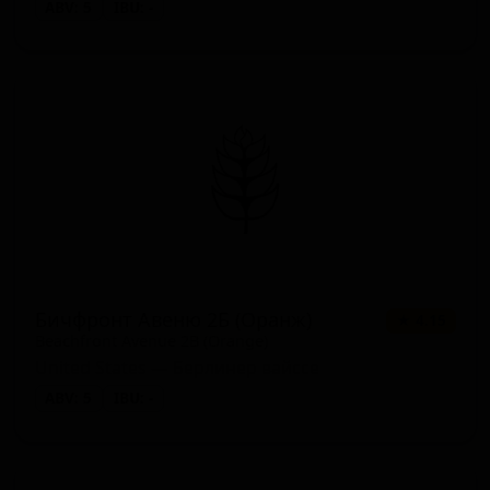
ABV: 5
IBU: -
Бичфронт Авеню 2Б (Оранж)
★ 4.15
Beachfront Avenue 2B (Orange)
United States — Берлинер вайссе
ABV: 5
IBU: -