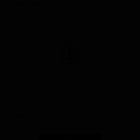
ABV: 8
IBU: -
Баррел Эйджд Айриш Ай Вас Э Баллер
Barrel Aged Irish I Was A Baller
United States — Пасти-стаут
ABV: 16
IBU: 35