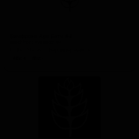
Бичфронт Аве Батч #4
Beachfront Ave Batch #4
United States — Берлинер вайссе
ABV: 6
IBU: -