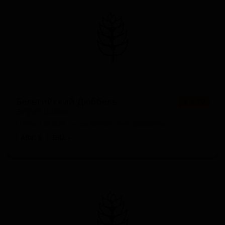
Бельгийский Дюббель
★ 3.79
Belgian Dubbel
United States — Бельгийский дюббель
ABV: 6
IBU: -