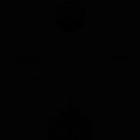
Хопфенвайссе
★ 3.61
Hopfenweisse
England — Пшеничное пиво - Американский пейл вит
ABV: 6
IBU: 25