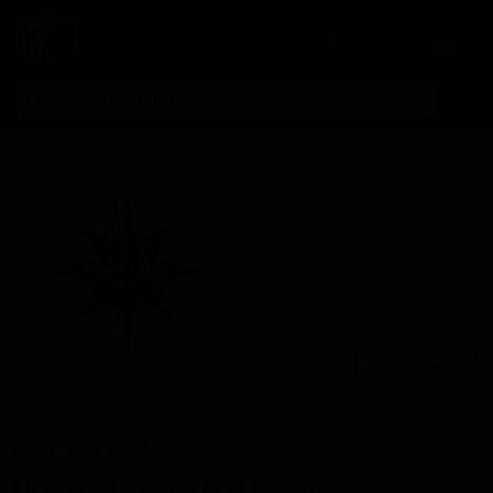
Личный кабинет
Все пивоварни
Дарк Стар Бревинг Ко.
Dark Star Brewing Co.
England — London, Greater London