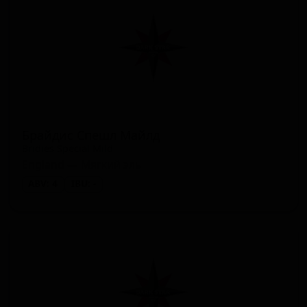
Брайдис Спешл Майлд
Bridies Special Mild
England — Мягкий эль
ABV: 4
IBU: -