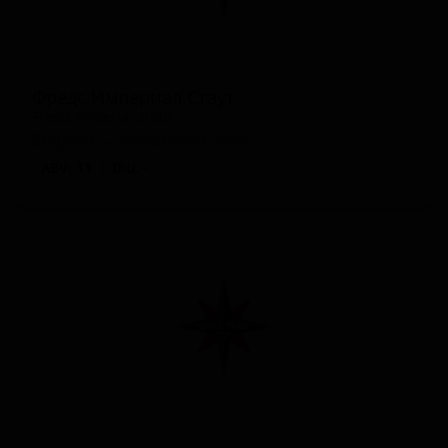
Фредс Империал Стаут
Fred's Imperial Stout
England — Имперский стаут
ABV: 11
IBU: -