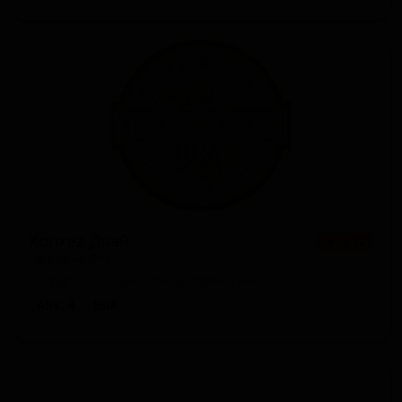
Хопхед Драй
★ 3.72
Hophead Dry
England — Пейл-эль английский
ABV: 4
IBU: -