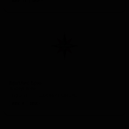
ABV: 11
IBU: -
Брэтлис Брю
Bratleys Brew
England — Традиционный эль
ABV: 4
IBU: -