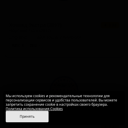
Хопхед Экстра (2017)
★ 3.88
Hophead Extra (2017)
England — Пейл-эль английский
ABV: 6
IBU: -
Мы используем cookies и рекомендательные технологии для
персонализации сервисов и удобства пользователей. Вы можете
запретить сохранение cookie в настройках своего браузера.
Политика использования Cookies
Принять
Хопхед Экстра
★ 3.42