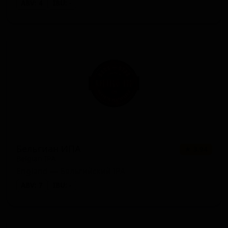
ABV: 4
IBU: -
Бельгиан ИПА
★ 3.94
Belgian IPA
England — Бельгийский IPA
ABV: 7
IBU: -