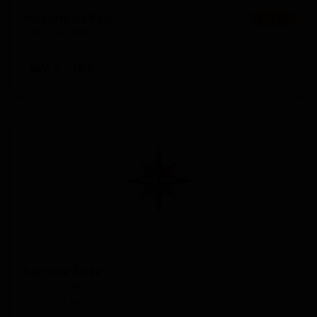
Американ Ред
★ 3.87
American Red
England — Американский янтарный эль
ABV: 6
IBU: -
Амсинк Блэк
Amsink Black
England — Чёрный IPA