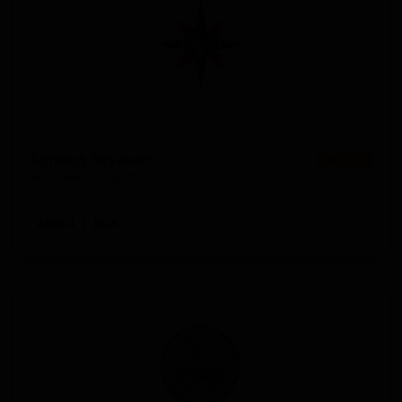
Хопхед Экуанот
★ 3.63
Hophead Ekuanot
England — Блонд эль
ABV: 4
IBU: -