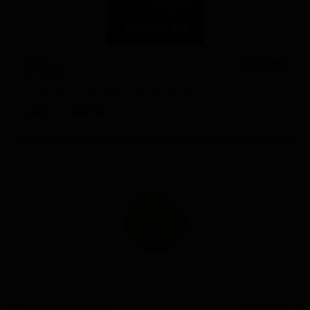
Хопхед
★ 3.00
Hophead
England — Английский блонд эль
ABV: 3
IBU: 50