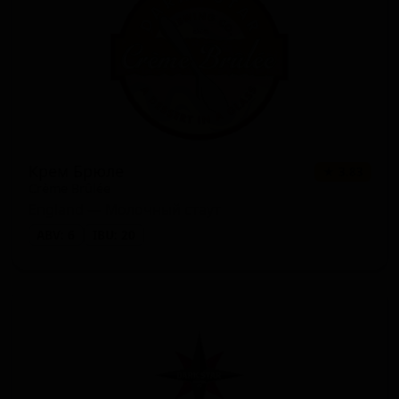
Крем Брюле
★ 3.83
Crème Brûlée
England — Молочный стаут
ABV: 6
IBU: 20