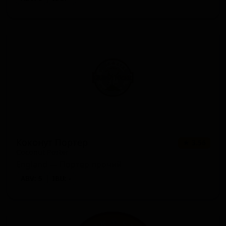
Коконут Портер
★ 3.56
Coconut Porter
England — Портер прочий
ABV: 5
IBU: -