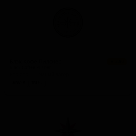
Блэк Кофе Пилснер
★ 3.90
Black Coffee Pilsner
England — Тёмный лагер
ABV: 5
IBU: -