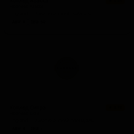
Хопхед Азакка
★ 3.56
Hophead Azacca
England — Американский пейл-эль
ABV: 4
IBU: 50
Хопхед Ситра
★ 3.78
Hophead Citra
England — Американский блонд эль
ABV: 4
IBU: -