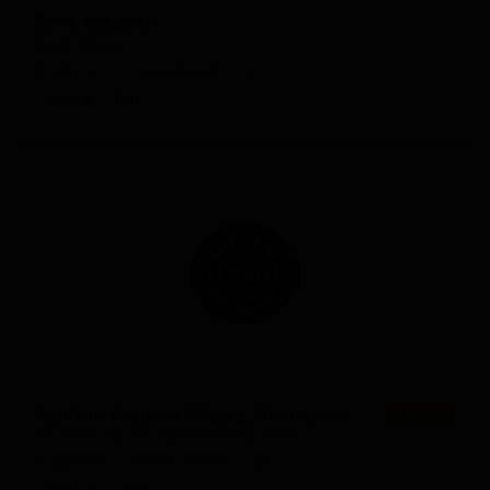
Блэк Мэджик
Black Magic
England — Кофейный стаут
ABV: 6
IBU: -
Бурбон Баррел Эйджд Империал Стаут
★ 3.99
Bourbon Barrel Aged Imperial Stout
England — Имперский стаут