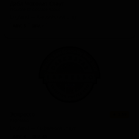
Дабл Чоколат Стаут
Double Chocolate Stout
England — Английский стаут
ABV: 5
IBU: -
Эспрессо
★ 3.59
Espresso
England — Кофейный стаут
ABV: 4
IBU: 45