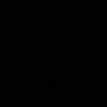
Блэк Кроу
Black Crow
England — Биттер сессионный
ABV: 5
IBU: -