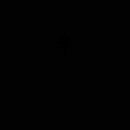
Хоп-Элейшн
Hop-elation
England — Пейл-эль английский
ABV: 5
IBU: -