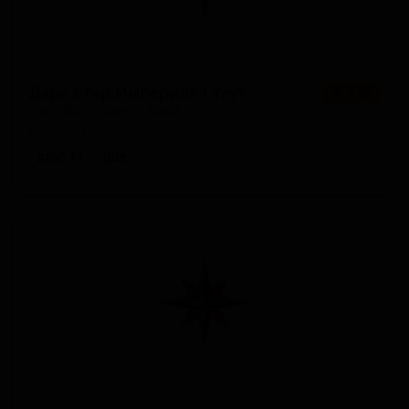
Дарк Стар Империал Стаут
★ 3.82
Dark Star Imperial Stout
England — Имперский стаут
ABV: 11
IBU: -