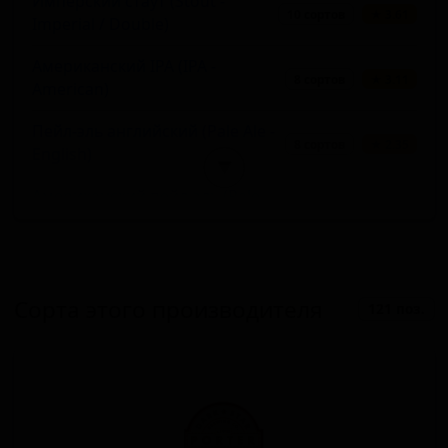
Имперский стаут (Stout -
10 сортов
★ 3.61
Imperial / Double)
Американский IPA (IPA -
8 сортов
★ 3.11
American)
Пейл-эль английский (Pale Ale -
8 сортов
★ 2.35
English)
▼
Американский пейл-эль (Pale
7 сортов
★ 2.60
Ale - American)
Русский имперский стаут (Stout
7 сортов
★ 1.75
- Russian Imperial)
Сорта этого производителя
121 поз.
Блонд эль (Blonde / Golden Ale -
6 сортов
★ 2.99
Other)
Портер прочий (Porter - Other)
6 сортов
★ 2.46
Старый эль / Стоковый эль (Old /
4 сорта
★ 3.95