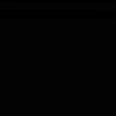
талог предложений
Справочники
Бизнесу
Контакты
Крафтрокк Бревинг
Craftrock Brewing
Japan — Chuo City, Tokyo
Craftrock Brewing находится в специальном районе Тюо, 
Япония. Пивоварня предлагает ассортимент крафтового 
включающий современные интерпретации классически
стилей, такие как американские IPA, пейл-эли и портеры.
Производство сосредоточено на выпуске небольших парт
что позволяет уделять внимание деталям и контролиров
качество на всех этапах. Основной фокус пивоварни нап
на локальный рынок Токио, поставляя продукцию в
специализированные бары и магазины столицы.