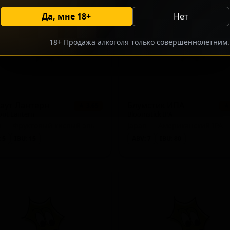
Да, мне 18+
Нет
18+ Продажа алкоголя только совершеннолетним.
Ale)
аут Лантерн
Блумстик ИПА
★ 3.65
★
out Lantern
Bloomstick IPA
n — Фруктовый кислый эль
Japan — Американский IPA
r)
 5
IBU: 15
ABV: 7
IBU: 80