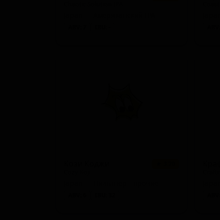
Chaotic Solution IPA
Coast
Japan — Американский IPA
Japa
ABV: 7
IBU: -
ABV:
Кози Коджи
★ 3.70
Cozy Koji
Japan — Пильзнер - прочие
Japa
ABV: 6
IBU: 32
ABV: