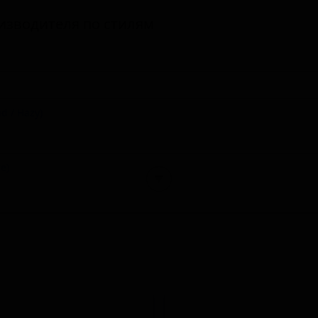
изводителя по стилям
d / Hazy)
e)
▼
 - Witbier / Blanche)