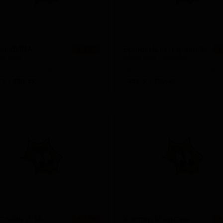
лег ДИПА
Брэнд Нью Парадигм
★ 3.67
★
eg DIPA
Brand New Paradigm
n — Имперский IPA
Japan — Пильзнер - прочие
 7
IBU: 55
ABV: 5
IBU: 40
стлайн ИПА
Коппер Маунтин
★ 3.90
★