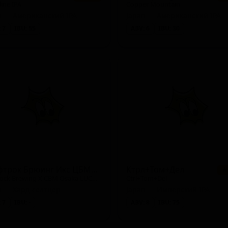
line IPA
Copper Mountain
n — Американский IPA
Japan — Американский IPA
 7
IBU: 55
ABV: 6
IBU: 30
Крафтрок Брюинг Икс ЦБМ Осака ЛУКУА ЭНД УАЙТИ Рики Лаверс
Ктрл+Том+Дел
★
Craftrock Brewing X CBM Osaka LUCUA & WHITY Rickey Lovers
Ctrl+Tom+Del
n — Хард-селтцер
Japan — Имперский IPA
 7
IBU: -
ABV: 8
IBU: 75