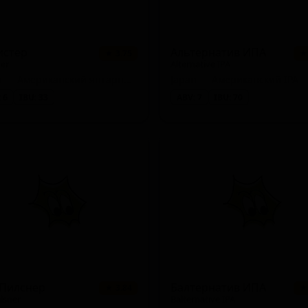
истер
Альтернатив ИПА
★ 3.75
★
ter
Alternative IPA
/ Bohemian)
Japan — Американский янтарный эль
Japan — Американский IPA
 6
IBU: 33
ABV: 7
IBU: 70
d IPA / Hazy)
Imperial / Double New England / Hazy)
can Amber / Red)
 Пилснер
Балтернатив ИПА
★ 3.84
★
eat Beer - American Pale Wheat)
ilsner
Balternative IPA