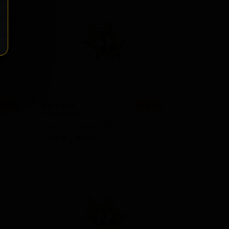
1 сорт
★ 3.50
1 сорт
★ 3.48
1 сорт
★ 3.44
1 сорт
★ 3.37
1 сорт
★ 0.00
Буги Бэк
 3.79
★ 3.59
Boogie Back
1 сорт
★ 0.00
Japan — Чёрный IPA
1 сорт
★ 0.00
ABV: 8
IBU: 60