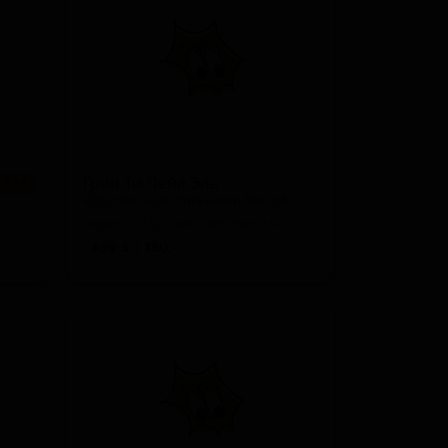
4 сорта
★ 2.76
4 сорта
★ 2.67
4 сорта
★ 1.86
4 сорта
★ 1.82
3 сорта
★ 3.56
Грин Ти Пейл Эль
 3.73
#252 the Local Pints Green Tea Pale Ale
3 сорта
★ 2.50
Japan — Прочие светлые эли
ABV: 5
IBU: -
3 сорта
★ 2.45
3 сорта
★ 2.42
3 сорта
★ 2.41
3 сорта
★ 2.37
3 сорта
★ 1.24
2 сорта
★ 3.62