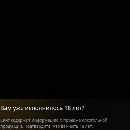
n — Пильзнер - прочие
Japan — Чёрный IPA
land)
 5
IBU: 24
ABV: 7
IBU: 89
Блайнд Эль
Биттер Свит
★ 3.38
★
ind Ale
Bitter Sweet
n — Прочие светлые эли
Japan — Американский IPA
Вам уже исполнилось 18 лет?
 5
IBU: 18
ABV: 6
IBU: -
Сайт содержит информацию о продаже алкогольной
продукции. Подтвердите, что вам есть 18 лет.