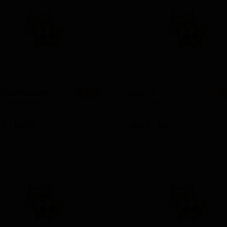
on)
й Хоппозитес
Палетас
★ 3.97
★
oy Hopposites
#196 Paletas
n — Имперский IPA
Japan — Хард-селтцер
 9
IBU: 80
ABV: 5
IBU: -
le Lager))