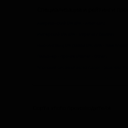
Специализация и рейтинги про
Американский IPA (IPA - American)
Имперский IPA (IPA - Imperial / Double)
Нью-Ингленд IPA (Хейзи IPA) (IPA - New Englan
Пильзнер - прочие (Pilsner - Other)
Японский рисовый лагер (Lager - Japanese Ric
Фруктовый кислый эль (Sour - Fruited)
Пшеничное пиво - Витбир / Бланш (Wheat Beer
Чёрный IPA (IPA - Black / Cascadian Dark Ale)
Сорта этого производителя
Кёльш (Kölsch)
Сессионный IPA (IPA - Session)