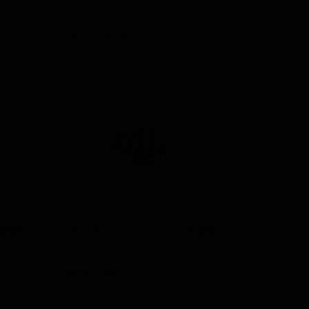
Copper Mountain IPA
Japan — Американский IPA
ABV: 6
IBU: 30
Дэйри Куин
 3.67
★ 3.68
Dairy Queen
Japan — Ми́лкшейк IPA
ABV: 6
IBU: -