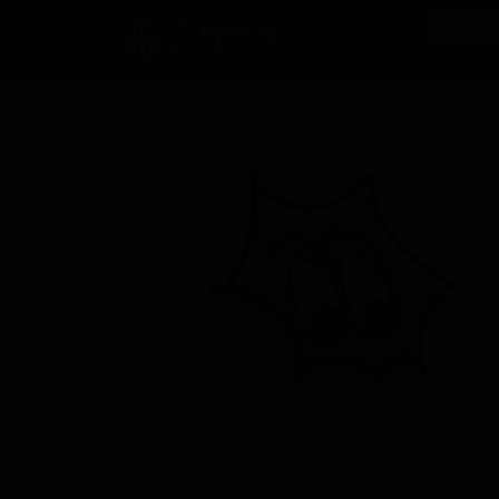
РусБир
B2B-маркетплейс
О нас
Ка