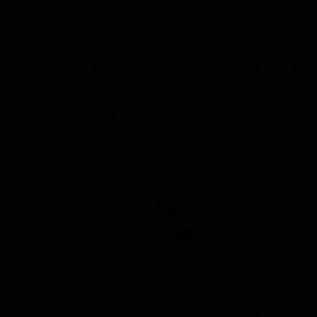
Бум
Бут
★ 3.78
Boom
Bootl
Japan — Нью-Ингленд IPA (Хейзи IPA)
Japa
ABV: 5
IBU: -
ABV:
Хаотик Солюшн ИПА
Коу
★ 3.78