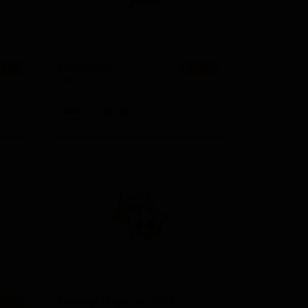
Кэнди Хоп
 3.82
★ 3.82
Candy Hop
Japan — Американский IPA
ABV: 7
IBU: 60
Коппер Маунтин ИПА
 3.73