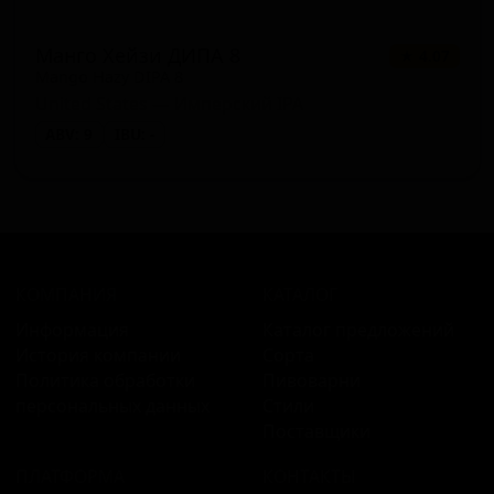
Манго Хейзи ДИПА 8
★ 4.07
Mango Hazy DIPA 8
United States — Имперский IPA
ABV: 9
IBU: -
КОМПАНИЯ
КАТАЛОГ
Информация
Каталог предложений
История компании
Сорта
Политика обработки
Пивоварни
персональных данных
Стили
Поставщики
ПЛАТФОРМА
КОНТАКТЫ