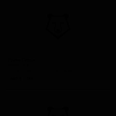
Гуава Ситра
Guava Citra
United States — Фруктовое пиво
ABV: 6
IBU: -