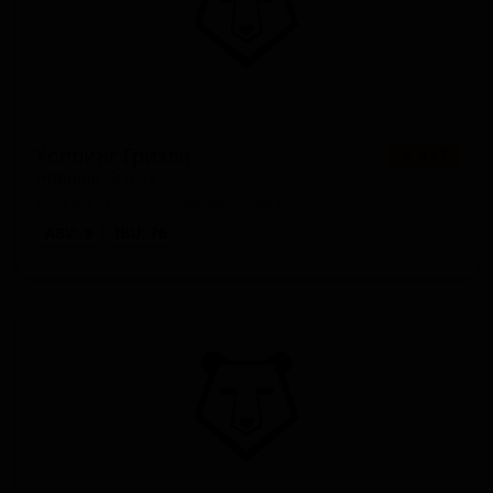
Хоппинг Гризли
★ 3.67
Hopping Grizzly
United States — Имперский IPA
ABV: 9
IBU: 76