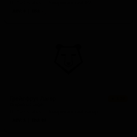
United States — Американский IPA
ABV: 8
IBU: -
Грейпфрут Лагер
★ 3.70
Grapefruit Lager
United States — Американский лагер
ABV: 5
IBU: 88