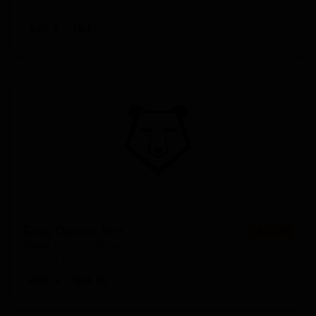
United States — Фруктовый гозе
ABV: 6
IBU: -
Блад Оранж Вит
★ 3.80
Blood Orange Wheat
United States — Пшеничное пиво - Хефевайцен
ABV: 5
IBU: 20