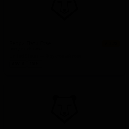
Берри Пэтч Гозе
★ 3.72
Berry Patch Gose
United States — Фруктовый гозе
ABV: 6
IBU: -