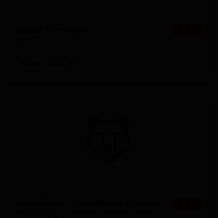
Берри Патч Саур
★ 3.68
Berry Patch Sour
United States — Кислое пиво - прочие
ABV: 5
IBU: 17
Блод Оранж / Распберри Империал Гоуз
★ 3.80
Blood Orange / Raspberry Imperial Gose