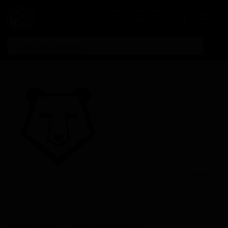
Личный кабинет
Все пивоварни
Брасс Беар Бревинг & Бистро
Brass Bear Brewing & Bistro
United States — Santa Barbara, CA