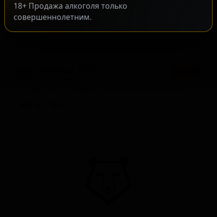
18+ Продажа алкоголя только
совершеннолетним.
Фанк Н Хейзи ДИПА
★ 3.90
Funk’N Hazy DIPA
United States — Имперский IPA
ABV: 9
IBU: -