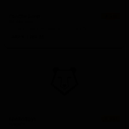
Голден Беар
★ 3.66
Golden Bear
United States — Американский IPA
ABV: 6
IBU: 88
Грейпфрут
★ 3.48
Grapefruit