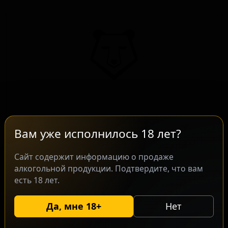
Брасс Беар Блад Оранж Саммер Эль
★ 3.75
Brass Bear Blood Orange Summer Ale
Вам уже исполнилось 18 лет?
United States — Фруктовое пиво
Сайт содержит информацию о продаже
ABV: 5
IBU: 20
алкогольной продукции. Подтвердите, что вам
есть 18 лет.
Да, мне 18+
Нет