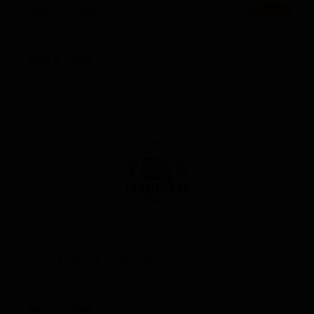
Черри Сидр
★ 3.89
Cherry Cider
United States — Сидр с другими фруктами
ABV: 7
IBU: -
Черри Лайм Зельтцер
Cherry Lime Seltzer
United States — Хард-селтцер
ABV: 5
IBU: -