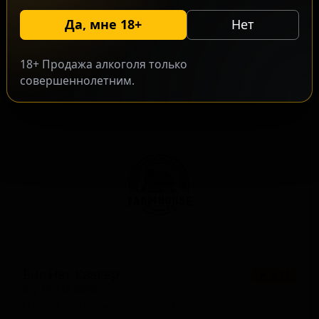
Бит Вит ИПА
★ 3.31
Да, мне 18+
Нет
Beet Wheat IPA
United States — Американский IPA
18+ Продажа алкоголя только
ABV: 6
IBU: -
совершеннолетним.
Биг Нат Квакер
★ 4.21
Big Nut Quacker
United States — Имперский стаут