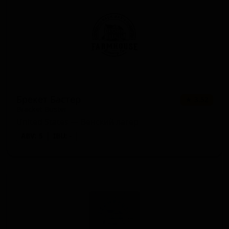
Брекет Бастер
★ 3.52
Bracket Buster
United States — Венский лагер
ABV: 5
IBU: -