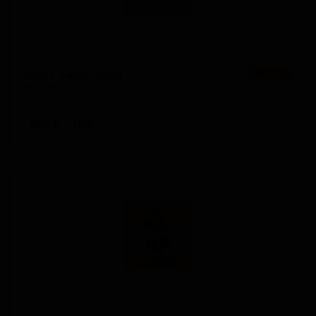
Брют Хард Сидр
★ 3.52
Brut Hard Cider
United States — Сидр сухой
ABV: 6
IBU: -