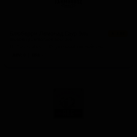
Блюберри Лемонад Саур Эль
★ 3.68
Blueberry Lemonade Sour Ale
United States — Фруктовый кислый эль
ABV: 0
IBU: -