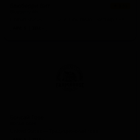
Блюберри Вит
★ 3.53
Blueberry Wit
United States — Пшеничное пиво - Витбир / Бланш
ABV: 5
IBU: -
Бонсай Гозе
Bonsai Gose
United States — Традиционный гозе
ABV: 5
IBU: -