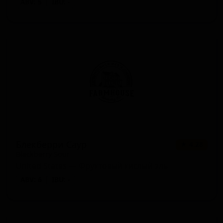
ABV: 5
IBU: -
Блекберри Саур
★ 4.28
Blackberry Sour
United States — Фруктовый кислый эль
ABV: 6
IBU: -