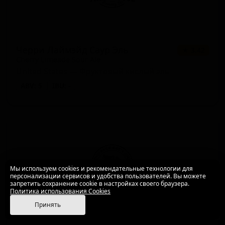
Черри Лаймэйд Саур Эль
★ 3.42
Cherry Limeade Sour Ale
United States — Фруктовый кислый эль
ABV: 5
IBU: -
Мы используем cookies и рекомендательные технологии для
персонализации сервисов и удобства пользователей. Вы можете
запретить сохранение cookie в настройках своего браузера.
Политика использования Cookies
Принять