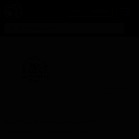
Личный кабинет
Все пивоварни
Бакк Баи'с Фармхоусе Бревинг
Ко
Back Bay's Farmhouse Brewing Co
United States — Virginia Beach, VA