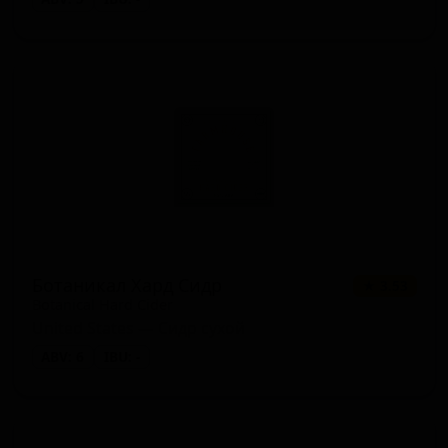
Ботаникал Хард Сидр
★ 3.53
Botanical Hard Cider
United States — Сидр сухой
ABV: 6
IBU: -