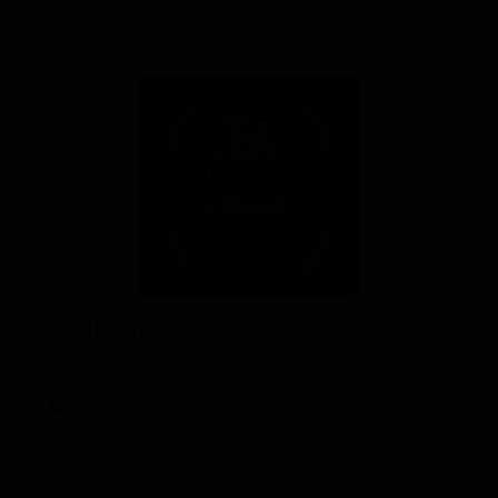
ABV: 18
IBU: -
Блэк Лагер
★ 3.76
Black Lager
United States — Тёмный лагер
ABV: 5
IBU: -