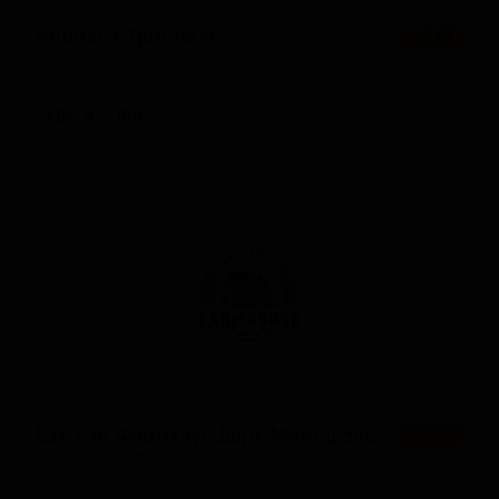
Априкот Триппель
★ 3.94
Apricot Tripel
United States — Бельгийский трипель
ABV: 9
IBU: -
Бэк Бэй Фармхаус Дарк Майлд Эль
★ 3.58
Back Bay Farmhouse Dark Mild Ale
United States — Тёмный эль