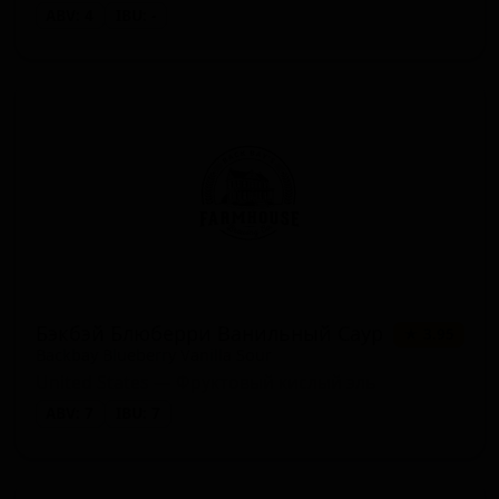
ABV: 4
IBU: -
Бэкбэй Блюберри Ванильный Саур
★ 3.95
Backbay Blueberry Vanilla Sour
United States — Фруктовый кислый эль
ABV: 7
IBU: 7