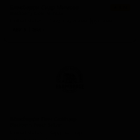
Блэкберри Сидр Мимоза
★ 3.74
Blackberry Cider Mimosa
United States — Сидр с другими фруктами
ABV: 9
IBU: -
Блэкберри Пич Селтцер
Blackberry Peach Seltzer
United States — Хард-селтцер