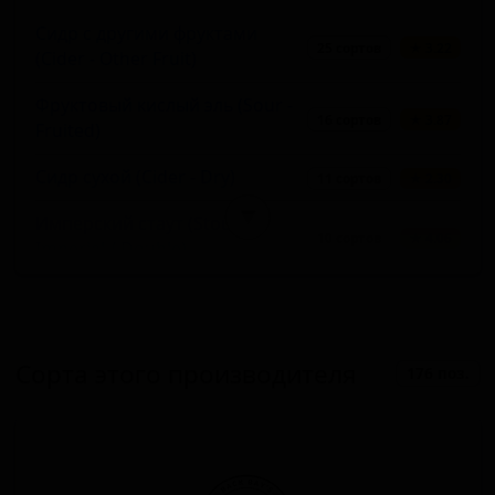
Сидр с другими фруктами
25 сортов
★ 3.22
(Cider - Other Fruit)
Фруктовый кислый эль (Sour -
16 сортов
★ 3.87
Fruited)
Сидр сухой (Cider - Dry)
11 сортов
★ 2.30
▼
Имперский стаут (Stout -
10 сортов
★ 4.06
Imperial / Double)
Нью-Ингленд IPA (Хейзи IPA)
6 сортов
★ 3.78
(IPA - New England / Hazy)
Бельгийский трипель (Belgian
Сорта этого производителя
176 поз.
6 сортов
★ 3.77
Tripel)
Американский IPA (IPA -
6 сортов
★ 3.70
American)