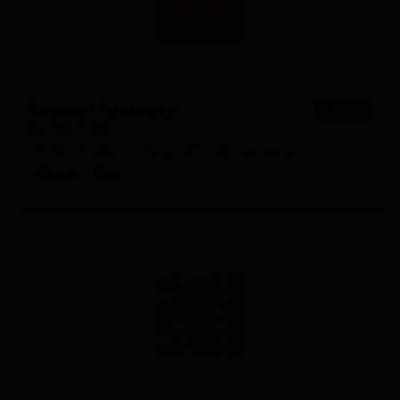
Априкот Триппель
★ 3.79
Apricot Tripel
United States — Бельгийский трипель
ABV: 9
IBU: -