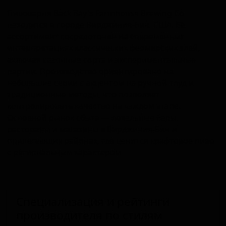
Пивоварня Back Bay's Farmhouse Brewing Co
находится в городе Вирджиния-Бич, США. Её
ассортимент сосредоточен на современных
интерпретациях классических фермерских элей,
включая сезонные сорта и экспериментальные
партии. Производство ориентировано на
небольшие серии с акцентом на ручной труд и
традиционные методы, что позволяет
контролировать качество на каждом этапе.
Основной рынок сбыта — локальные бары,
рестораны и магазины в Вирджиния-Бич и
прилегающих районах, где ценится крафтовое пиво
с региональным характером.
Специализация и рейтинги
производителя по стилям