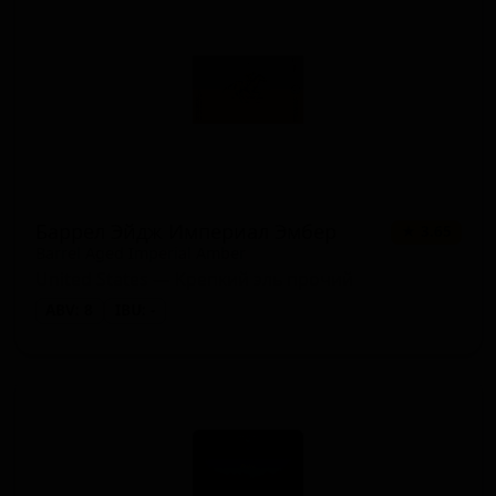
Баррел Эйдж Империал Эмбер
★ 3.65
Barrel Aged Imperial Amber
United States — Крепкий эль прочий
ABV: 8
IBU: -