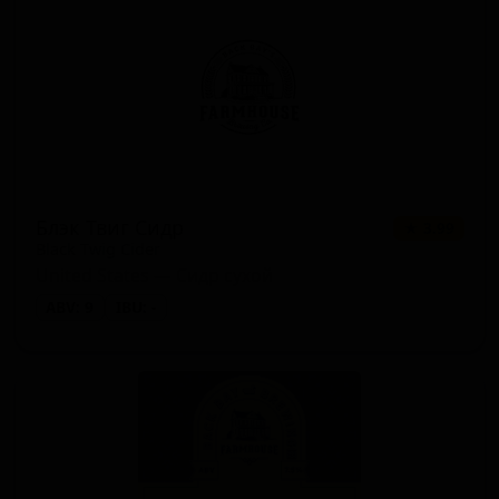
Блэк Твиг Сидр
★ 3.99
Black Twig Cider
United States — Сидр сухой
ABV: 9
IBU: -