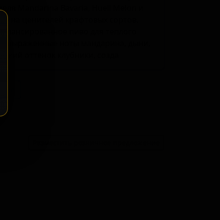
еля Mandarina Bavaria, Huell Melon и
но на ценителей крафтовых сортов,
сбалансированное пиво для теплого
ит выраженные ноты мандарина, дыни,
легкий оттенок клубники, созда
ение
Разместить розничное предложение