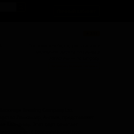
Личный кабинет
★ 3.51
BU
Поставки для баров, ресторанов и
магазинов. Детали по ценам и
логистике — по запросу.
Запросить условия поставки
lackedge Brewing Company Ltd,
афство Ланкашир, Англия, представляет
е блонд-эль. Этот сорт сочетает
 пивоварения с современными hop-