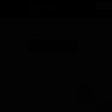
РусБир
B2B-маркетплейс
О нас
Ка
Саммер Блонд
Summer Blonde
Блэкедге Бревинг Компани Лтд
Blackedge Brewing Company Ltd
England (Horwich, Lancashire)
Стиль: Блонд эль