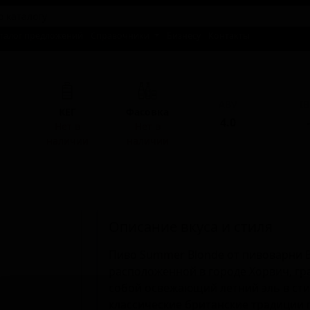
талог предложений
Справочники
Бизнесу
Контакты
ABV
I
КЕГ
Фасовка
4.0
-
Нет в
Нет в
наличии
наличии
Описание вкуса и стиля
Пиво Summer Blonde от пивоварни B
расположенной в городе Хорвич, гр
собой освежающий летний эль в стил
классические британские традиции