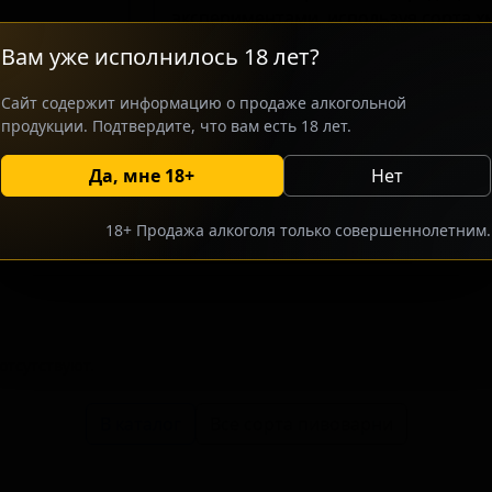
экспериментами, используя сорта хм
Calypso. Производство ориентирова
Вам уже исполнилось 18 лет?
которые ищут легкое, фруктовое и 
сезона. УТП: хмелевой профиль дар
Сайт содержит информацию о продаже алкогольной
груши, яблока, персика, абрикоса и 
продукции. Подтвердите, что вам есть 18 лет.
Да, мне 18+
Нет
росить оптовый прайс
Разместить оптовое предлож
18+ Продажа алкоголя только совершеннолетним.
тсутствуют.
В каталог
Все сорта пивоварни