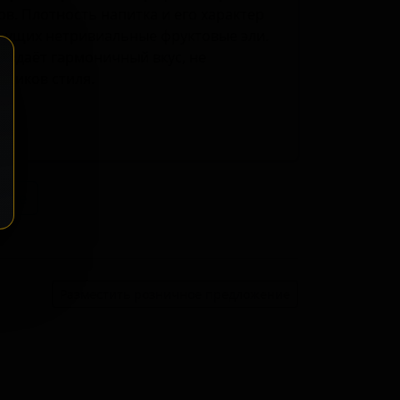
в. Плотность напитка и его характер
ищущих нетривиальные фруктовые эли.
оздаёт гармоничный вкус, не
ников стиля.
ение
Разместить розничное предложение