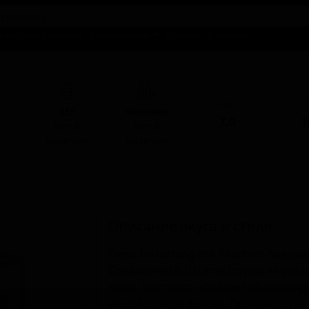
талог предложений
Справочники
Бизнесу
Контакты
ABV
I
КЕГ
Фасовка
7.0
1
Нет в
Нет в
наличии
наличии
Описание вкуса и стиля
Пиво Disturbing the Peach от пивов
Соединённых Штатах (город не указа
пиво. Этот сорт обладает сбаланси
на солодовую основу. Производств