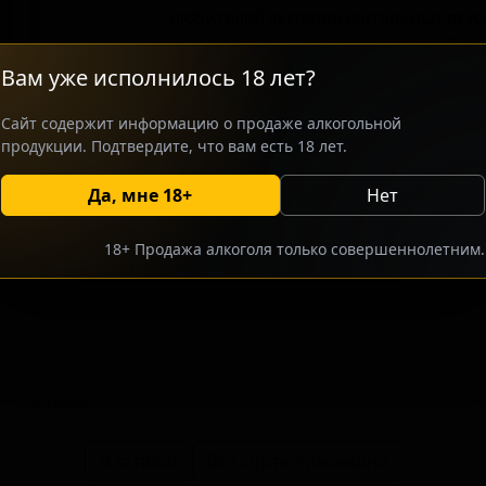
любителей экспериментальных вкусо
могут заинтересовать ценителей, 
Сочетание солода и фруктовых нот с
Вам уже исполнилось 18 лет?
оставляющий равнодушными поклон
Сайт содержит информацию о продаже алкогольной
продукции. Подтвердите, что вам есть 18 лет.
Да, мне 18+
Нет
росить оптовый прайс
Разместить оптовое предлож
18+ Продажа алкоголя только совершеннолетним.
тсутствуют.
В каталог
Все сорта пивоварни