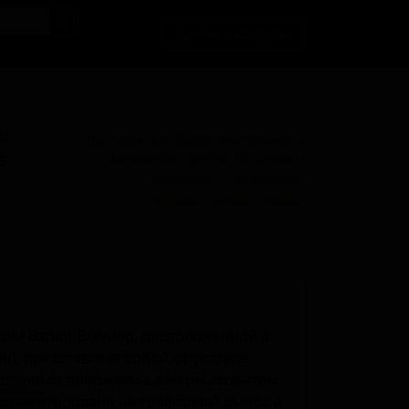
Личный кабинет
BU
Поставки для баров, ресторанов и
магазинов. Детали по ценам и
6
логистике — по запросу.
Запросить условия поставки
арни Bandit Brewing, расположенной в
н), представляет собой фруктовое
рованным профилем с лёгким акцентом
о ориентировано на крафтовый рынок и