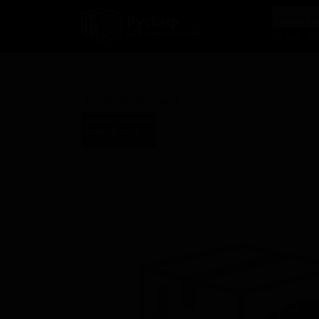
РусБир
B2B-маркетплейс
О нас
Ка
Дистёрбинг Зе Пич
Disturbing the Peach
Бандит Бревинг
Bandit Brewing
United States
Стиль: Фруктовое пиво