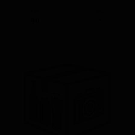
ABV
IBU
0.0
-