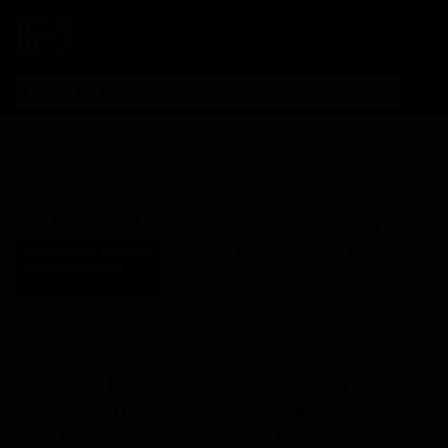
Личный кабинет
Нью-Ингленд
ИПА
New England IPA
Поставки для баров,
ресторанов и магазинов.
КрафтВолф Бревери
CraftWolf Brewery
Детали по ценам и
Austria
логистике — по запросу.
Стиль: Нью-Ингленд IPA
Запросить условия поставки
(Хейзи IPA)
КЕГ
Фасовка
Нет в наличии
Нет в наличии