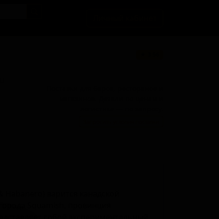
Личный кабинет
★ 3.56
BU
Поставки для баров, ресторанов и
магазинов. Детали по ценам и
логистике — по запросу.
Запросить условия поставки
 & Habanero) варится канадской
 города Squamish, провинция
редставляет собой экспериментальный