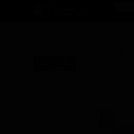
РусБир
B2B-маркетплейс
О нас
Ка
Солёный Лайм Лагер (Арбуз
Хабанеро)
Salted Lime Lager (Watermelon & Habanero)
Бакккоунтри Бревинг
Backcountry Brewing
Canada (Squamish, BC)
Стиль: Лагер прочий