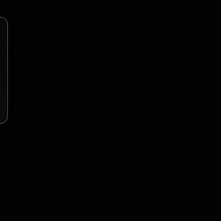
я на арбузе и хабанеро с добавлением
ровано на любителей смелых вкусовых
ортов, не боящихся нестандартных
а, остроты перца и кислинки лайма
ь, который оставляет устойчивое
ение
Разместить розничное предложение