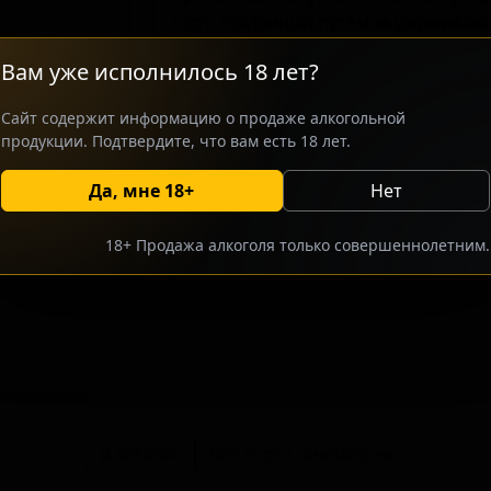
сорт, созданный путём выдерживани
соли и лайма. Данное пиво ориенти
Вам уже исполнилось 18 лет?
сочетаний и ценителей крафтовых с
подходов. Сочетание сладости арбуз
Сайт содержит информацию о продаже алкогольной
формирует запоминающийся профил
продукции. Подтвердите, что вам есть 18 лет.
послевкусие.
Да, мне 18+
Нет
росить оптовый прайс
Разместить оптовое предлож
18+ Продажа алкоголя только совершеннолетним.
тсутствуют.
В каталог
Все сорта пивоварни