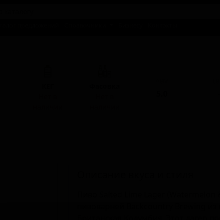
талог предложений
Справочники
Бизнесу
Контакты
 И
ABV
I
КЕГ
Фасовка
5.0
-
Нет в
Нет в
наличии
наличии
Описание вкуса и стиля
Пиво Salted Lime Lager (Watermelon
пивоварней Backcountry Brewing из
Британская Колумбия. Этот лагер п