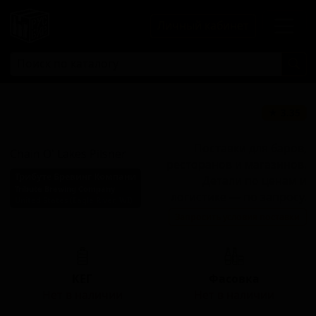
Личный кабинет
Чейн О' Лейкс
★ 3.35
Пильзнер
Поставки для баров,
Chain O' Lakes Pilsner
ресторанов и магазинов.
Трибуте Бревинг Компани
Детали по ценам и
Tribute Brewing Company
логистике — по запросу.
United States (Eagle River, WI)
Запросить условия поставки
Стиль: Пильзнер - прочие
КЕГ
Фасовка
Нет в наличии
Нет в наличии