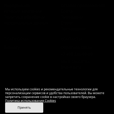
Информация
Каталог предложений
История компании
Сорта
Политика обработки
Пивоварни
персональных данных
Стили
Поставщики
ПЛАТФОРМА
КОНТАКТЫ
Бизнесу
Обратная связь
+7 495 236‑99‑69
Мы в соцсетях:
ВКонтакте
18+ Продажа алкоголя только совершеннолетним.
Мы используем cookies и рекомендательные технологии для
персонализации сервисов и удобства пользователей. Вы можете
РусБир © 2006–2026.
запретить сохранение cookie в настройках своего браузера.
Используем cookies.
Политика использования
Политика использования Cookies
Cookies
Принять