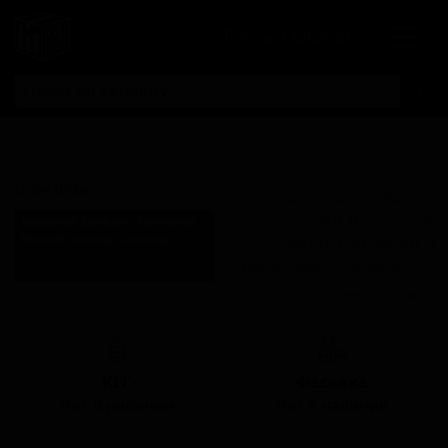
Личный кабинет
Лайм Биттер
Lime Bitter
Поставки для баров,
ресторанов и магазинов.
Беовулф Бревинг Компани
Beowulf Brewing Company
Детали по ценам и
England (Brownhills, West
логистике — по запросу.
Midlands)
Запросить условия поставки
Стиль: Биттер сессионный
КЕГ
Фасовка
Нет в наличии
Нет в наличии