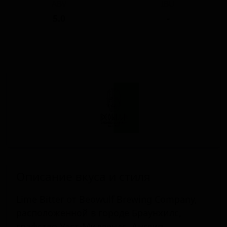
ABV
IBU
5.0
-
Описание вкуса и стиля
Lime Bitter от Beowulf Brewing Company,
расположенной в городе Браунхилс,
графство Уэст-Мидлендс, Англия,