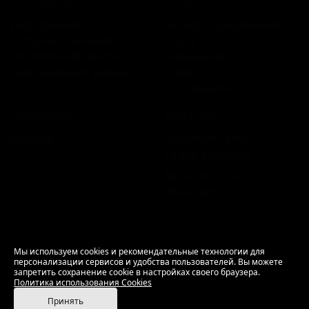
КОМПАНИЯ
КАТАЛОГ
Информация
Каталог предложений
История компании
Сорта
Политика обработки
Пивоварни
персональных данных
Стили
Поставщики
ПЛАТФОРМА
КОНТАКТЫ
Бизнесу
Обратная связь
+7 495 236‑99‑69
Мы в соцсетях:
ВКонтакте
18+ Продажа алкоголя только совершеннолетним.
Мы используем cookies и рекомендательные технологии для
персонализации сервисов и удобства пользователей. Вы можете
РусБир © 2006–2026.
запретить сохранение cookie в настройках своего браузера.
Используем cookies.
Политика использования
Политика использования Cookies
Cookies
Принять