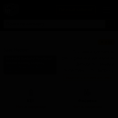
Личный кабинет
Сааз Хоппер
★ 3.52
Saaz Hopper
Поставки для баров,
ресторанов и магазинов.
Беовулф Бревинг Компани
Beowulf Brewing Company
Детали по ценам и
England (Brownhills, West
логистике — по запросу.
Midlands)
Запросить условия поставки
Стиль: Блонд эль
КЕГ
Фасовка
Нет в наличии
Нет в наличии