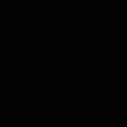
ABV
IBU
4.0
-
Описание вкуса и стиля
Пиво «Saaz Hopper» производится
британской пивоварней Beowulf Brewing
Company, расположенной в городе