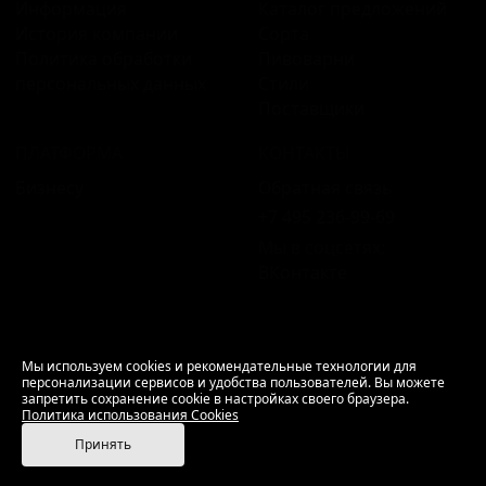
Информация
Каталог предложений
История компании
Сорта
Политика обработки
Пивоварни
персональных данных
Стили
Поставщики
ПЛАТФОРМА
КОНТАКТЫ
Бизнесу
Обратная связь
+7 495 236‑99‑69
Мы в соцсетях:
ВКонтакте
18+ Продажа алкоголя только совершеннолетним.
Мы используем cookies и рекомендательные технологии для
персонализации сервисов и удобства пользователей. Вы можете
РусБир © 2006–2026.
запретить сохранение cookie в настройках своего браузера.
Используем cookies.
Политика использования
Политика использования Cookies
Cookies
Принять