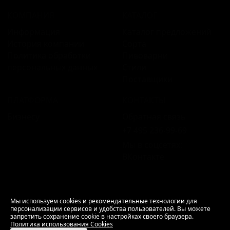
КОМПАНИЯ
КАТАЛОГ
Информация
Каталог предложений
История компании
Сорта
Политика обработки
Пивоварни
персональных данных
Стили
Поставщики
ПЛАТФОРМА
КОНТАКТЫ
Бизнесу
Обратная связь
+7 495 236‑99‑69
Мы в соцсетях:
ВКонтакте
18+ Продажа алкоголя только совершеннолетним.
Мы используем cookies и рекомендательные технологии для
персонализации сервисов и удобства пользователей. Вы можете
РусБир © 2006–2026.
запретить сохранение cookie в настройках своего браузера.
Используем cookies.
Политика использования
Политика использования Cookies