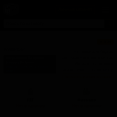
Личный кабинет
Винтербир
★ 3.26
Winterbier
Поставки для баров,
ресторанов и магазинов.
Броуверидж Де Кроон
Brouwerij De Kroon
Детали по ценам и
Belgium (Huldenberg, Vlaams
логистике — по запросу.
Gewest)
Запросить условия поставки
Стиль: Зимний эль
КЕГ
Фасовка
Нет в наличии
Нет в наличии