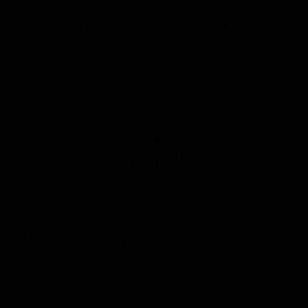
ABV
IBU
10.0
10
Описание вкуса и стиля
Пиво Winterbier от пивоварни Brouwerij De
Kroon, расположенной в городе
Хюлденберг, Фламандский регион,