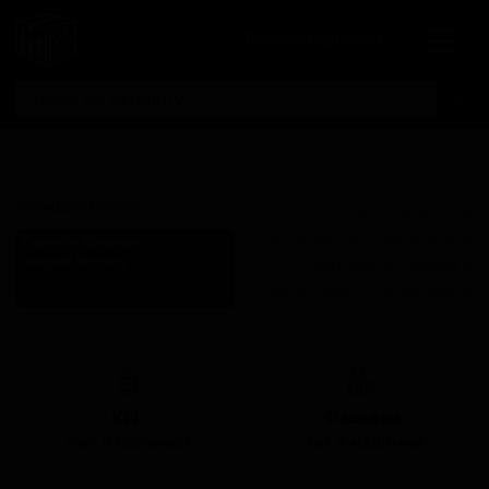
Личный кабинет
Мэдоу Пилснер
Meadow Pilsner
Поставки для баров,
ресторанов и магазинов.
Сеагате Бревери
Seagate Brewery
Детали по ценам и
Scotland (Lamlash, North
логистике — по запросу.
Ayrshire)
Запросить условия поставки
Стиль: Пильзнер - прочие
КЕГ
Фасовка
Нет в наличии
Нет в наличии