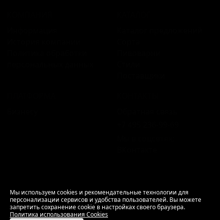
КОМПАНИЯ
КАТАЛОГ
Информация
Каталог предложений
История компании
Сорта
Политика обработки
Пивоварни
персональных данных
Стили
Поставщики
ПЛАТФОРМА
КОНТАКТЫ
Бизнесу
Обратная связь
+7 495 236‑99‑69
Мы в соцсетях:
ВКонтакте
18+ Продажа алкоголя только совершеннолетним.
Мы используем cookies и рекомендательные технологии для
персонализации сервисов и удобства пользователей. Вы можете
РусБир © 2006–2026.
запретить сохранение cookie в настройках своего браузера.
Используем cookies.
Политика использования
Политика использования Cookies