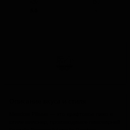
ABV
IBU
5.0
-
Описание вкуса и стиля
Meadow Pilsner — это крафтовое пиво в
стиле пилснер, производимое пивоварней
Seagate Brewery в городе Ламлаш,