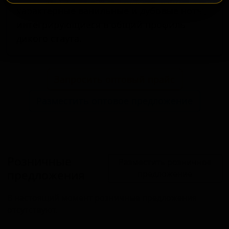
характерные ванильные и дубовые ноты,
интегрирующиеся в общий профиль
дикого стаута.
Запросить оптовый прайс
Разместить оптовое предложение
Розничные
Разместить розничное
предложения
предложение
В настоящий момент розничные предложения
отсутствуют.