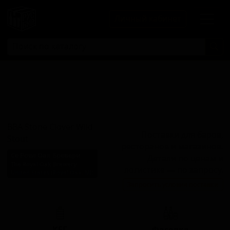
Личный кабинет
ББА Стоун
Кловер Вайлд
Стаут
BBA Stone Clover Wild
Поставки для баров,
Stout
ресторанов и магазинов.
Се Роял Оак Бревери
Детали по ценам и
The Royal Oak Brewery
логистике — по запросу.
United States (Royal Oak, MI)
Запросить условия поставки
Стиль: Стаут прочий
КЕГ
Фасовка