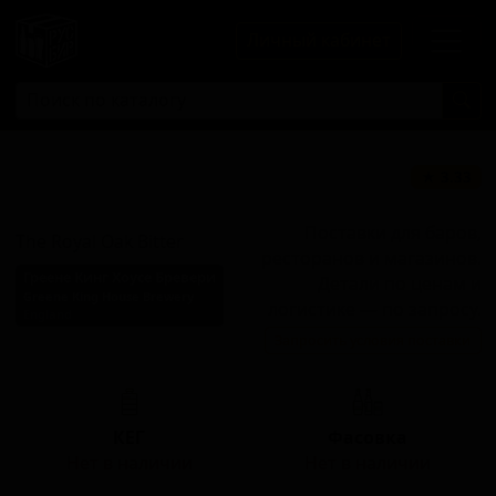
Личный кабинет
Зе Роял Оук
★ 3.33
Биттер
Поставки для баров,
The Royal Oak Bitter
ресторанов и магазинов.
Греене Кинг Хоусе Бревери
Детали по ценам и
Greene King House Brewery
логистике — по запросу.
England
Запросить условия поставки
Стиль: Биттер сессионный
КЕГ
Фасовка
Нет в наличии
Нет в наличии