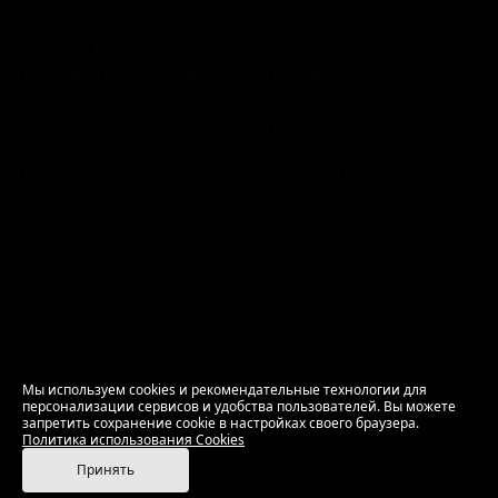
Информация
Каталог предложений
История компании
Сорта
Политика обработки
Пивоварни
персональных данных
Стили
Поставщики
ПЛАТФОРМА
КОНТАКТЫ
Бизнесу
Обратная связь
+7 495 236‑99‑69
Мы в соцсетях:
ВКонтакте
18+ Продажа алкоголя только совершеннолетним.
Мы используем cookies и рекомендательные технологии для
персонализации сервисов и удобства пользователей. Вы можете
РусБир © 2006–2026.
запретить сохранение cookie в настройках своего браузера.
Используем cookies.
Политика использования
Политика использования Cookies
Cookies
Принять