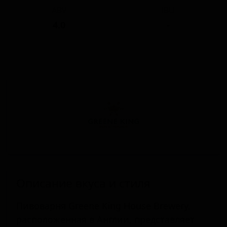
ABV
IBU
4.0
-
Описание вкуса и стиля
Пивоварня Greene King House Brewery,
расположенная в Англии, представляет