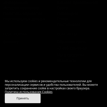
Информация
Каталог предложений
История компании
Сорта
Политика обработки
Пивоварни
персональных данных
Стили
Поставщики
ПЛАТФОРМА
КОНТАКТЫ
Бизнесу
Обратная связь
+7 495 236‑99‑69
Мы в соцсетях:
ВКонтакте
18+ Продажа алкоголя только совершеннолетним.
Мы используем cookies и рекомендательные технологии для
персонализации сервисов и удобства пользователей. Вы можете
РусБир © 2006–2026.
запретить сохранение cookie в настройках своего браузера.
Используем cookies.
Политика использования
Политика использования Cookies
Cookies
Принять