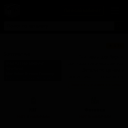
Личный кабинет
Саммер Эль
★ 3.75
Summer Ale
Поставки для баров,
ресторанов и магазинов.
Мад Хаттер Бревинг
Компани
Детали по ценам и
Mad Hatter Brewing Company
логистике — по запросу.
England (Liverpool, Merseyside)
Запросить условия поставки
Стиль: Блонд эль
КЕГ
Фасовка
Нет в наличии
Нет в наличии