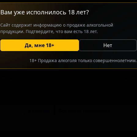
Пиво выдерживается восемь месяцев
Вам уже исполнилось 18 лет?
придает ему сложный вкусовой про
Напиток ориентирован на ценителе
Сайт содержит информацию о продаже алкогольной
экспериментальными методами выд
продукции. Подтвердите, что вам есть 18 лет.
Да, мне 18+
Нет
росить оптовый прайс
Разместить оптовое предлож
18+ Продажа алкоголя только совершеннолетним.
тсутствуют.
В каталог
Все сорта пивоварни