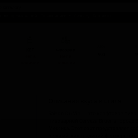
талог предложений
Справочники
Бизнесу
Контакты
ABV
I
КЕГ
Фасовка
9.0
1
Нет в
Нет в
наличии
наличии
Описание вкуса и стиля
Saison Du Vin — это крафтовое пиво
пивоварней Cerveza Bruer в городе
Мексика. Этот сорт представляет со
бельгийских традиций фермерского