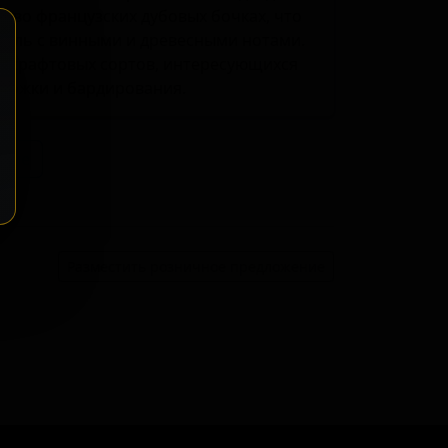
 во французских дубовых бочках, что
филь с винными и древесными нотами.
й крафтовых сортов, интересующихся
ержки и бардирования.
ение
Разместить розничное предложение