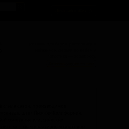
Личный кабинет
BU
Поставки для баров, ресторанов и
магазинов. Детали по ценам и
9
логистике — по запросу.
Запросить условия поставки
 в стиле сазон, производимое
 Энсенада, штат Нижняя Калифорния,
бой сочетание классических
 эля с местным креативным подходом.