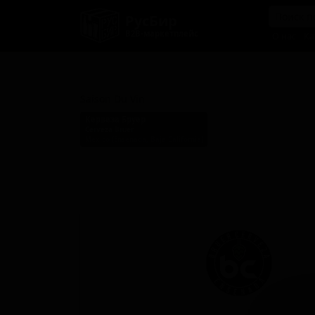
РусБир
B2B-маркетплейс
О нас
Ка
Сезон Дю Вин
Saison Du Vin
Кервеза Бруер
Cerveza Bruer
Mexico (Ensenada, Baja California)
Стиль: Фермерский эль - Сезон