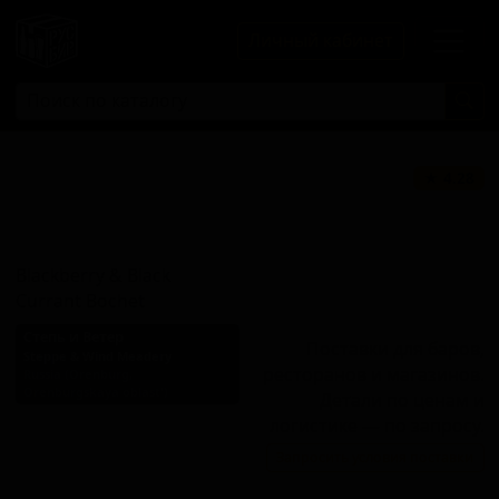
Личный кабинет
Блэкберри энд
★ 4.28
Блэк Каррент
Бошет
Blackberry & Black
Currant Bochet
Степь и Ветер
Поставки для баров,
Steppe & Wind Meadery
ресторанов и магазинов.
Russia (Orenburg,
Orenburgskaya oblast')
Детали по ценам и
Стиль: Медовуха боше
логистике — по запросу.
(карамелизированный
Запросить условия поставки
мёд)