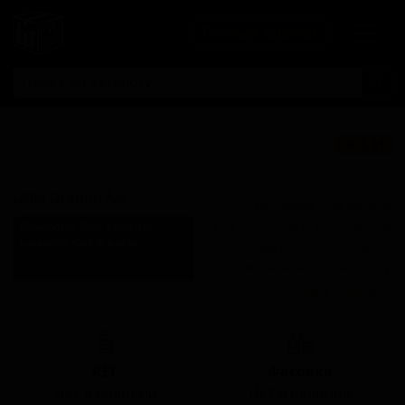
Личный кабинет
Литтл Драгон
★ 3.31
Эль
Little Dragon Ale
Поставки для баров,
ресторанов и магазинов.
Лонесоме Оак Бревинг
Lonesome Oak Brewing
Детали по ценам и
Germany (Braunschweig,
логистике — по запросу.
Niedersachsen)
Запросить условия поставки
Стиль: Блонд эль
КЕГ
Фасовка
Нет в наличии
Нет в наличии