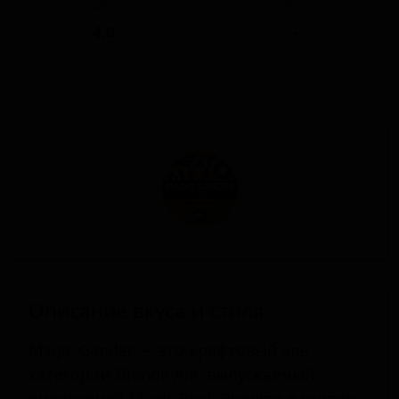
ABV
IBU
4.0
-
Описание вкуса и стиля
Magic Gander — это крафтовый эль
категории Blonde Ale, выпускаемый
пивоварней Magic Rock Brewing в городе