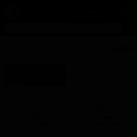
Личный кабинет
Мэджик Гэндер
★ 3.38
Magic Gander
Поставки для баров,
ресторанов и магазинов.
Магик Рокк Бревинг
Magic Rock Brewing
Детали по ценам и
England (Huddersfield, West
логистике — по запросу.
Yorkshire)
Запросить условия поставки
Стиль: Блонд эль
КЕГ
Фасовка
Нет в наличии
Нет в наличии