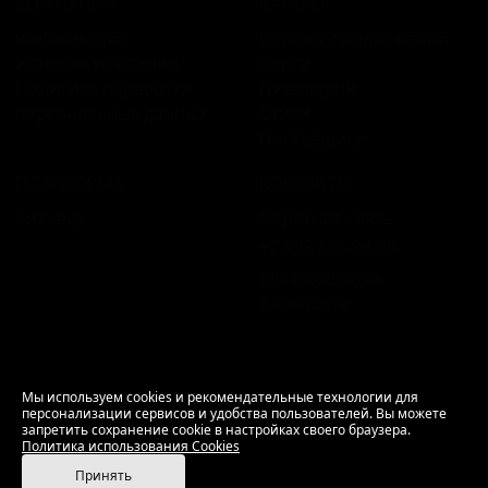
КОМПАНИЯ
КАТАЛОГ
Информация
Каталог предложений
История компании
Сорта
Политика обработки
Пивоварни
персональных данных
Стили
Поставщики
ПЛАТФОРМА
КОНТАКТЫ
Бизнесу
Обратная связь
+7 495 236‑99‑69
Мы в соцсетях:
ВКонтакте
18+ Продажа алкоголя только совершеннолетним.
Мы используем cookies и рекомендательные технологии для
персонализации сервисов и удобства пользователей. Вы можете
РусБир © 2006–2026.
запретить сохранение cookie в настройках своего браузера.
Используем cookies.
Политика использования
Политика использования Cookies
Cookies
Принять