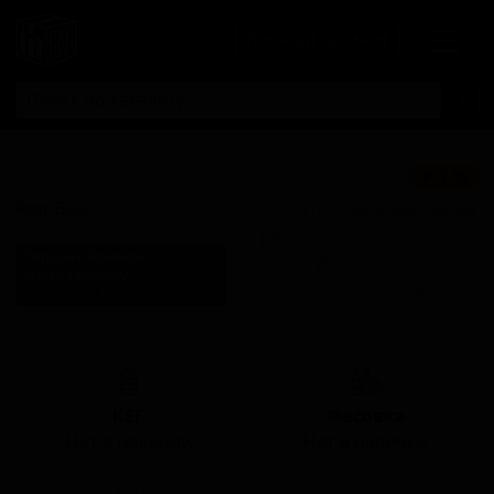
Личный кабинет
Фест Бир
★ 3.59
Fest Beer
Поставки для баров,
ресторанов и магазинов.
Салден'с Бревери
Детали по ценам и
Salden's Brewery
логистике — по запросу.
Russia (Tula, Тульская Область)
Запросить условия поставки
Стиль: Фестбир
КЕГ
Фасовка
Нет в наличии
Нет в наличии