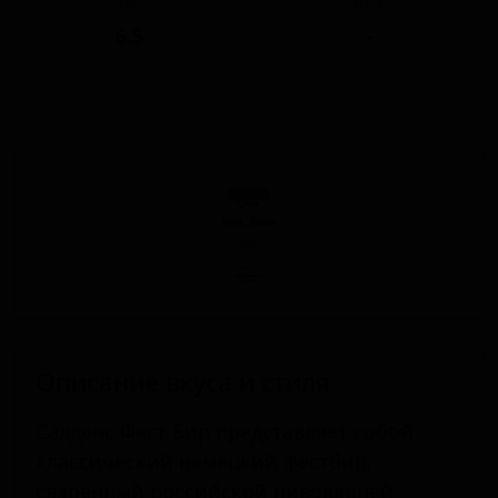
ABV
IBU
6.5
-
Описание вкуса и стиля
Салденс Фест Бир представляет собой
классический немецкий фестбир,
сваренный российской пивоварней