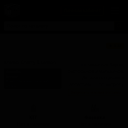
Личный кабинет
Крамбл Черри
★ 3.38
энд Лемон
Krambl Cherry & Lemon
Поставки для баров,
ресторанов и магазинов.
Крамбл
Krambl
Детали по ценам и
Russia (Voronezh, Voronezh
логистике — по запросу.
Oblast)
Запросить условия поставки
Стиль: Шанди / Радлер
КЕГ
Фасовка
Нет в наличии
Нет в наличии