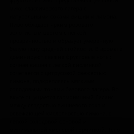
фруктовое пиво, представляющее собой
микс классического лагера с
натуральными соками вишни и лимона.
Пиво обладает ярким розовато-
золотистым цветом с легкой
прозрачностью и образует умеренную
белую пену средней стойкости. В аромате
доминируют свежие фруктовые ноты:
сочная вишня с легкой кислинкой
сочетается с цитрусовой свежестью
лимона, подкрепляясь мягкими
солодовыми тонами базового лагера. Во
вкусе ощущается гармоничный баланс
между сладостью вишневого сока и
освежающей кислотностью лимона, с
легкой солодовой основой и
минимальной хмелевой горчинкой. Тело