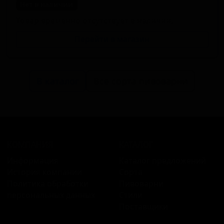
Нет в наличии
Товар временно отсутствует в наличии.
Перейти в магазин
В каталог
Все сорта пивоварни
КОМПАНИЯ
КАТАЛОГ
Информация
Каталог предложений
История компании
Сорта
Политика обработки
Пивоварни
персональных данных
Стили
Поставщики