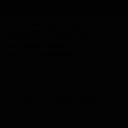
с легкими закусками, сырными тарелками,
белым мясом и рыбными блюдами, а
также может служить аперитивом. Как
традиционный полусухой сидр, он
представляет собой классический пример
качественного яблочного напитка,
сваренного с вниманием к балансу
вкусовых характеристик.
Запросить оптовый прайс
Разместить оптовое предложение