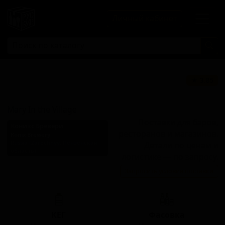
Личный кабинет
Мэри ин зе
★ 3.85
Виллидж
Mary In the Village
Поставки для баров,
Коникс Бревери
ресторанов и магазинов.
Konix Brewery
Russia (Zarechnyy, Пензенская
Детали по ценам и
область)
логистике — по запросу.
Стиль: Кислое пиво -
Запросить условия поставки
Томатный / Овощной гозе
КЕГ
Фасовка