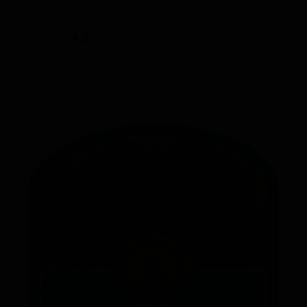
ABV
IBU
4.9
-