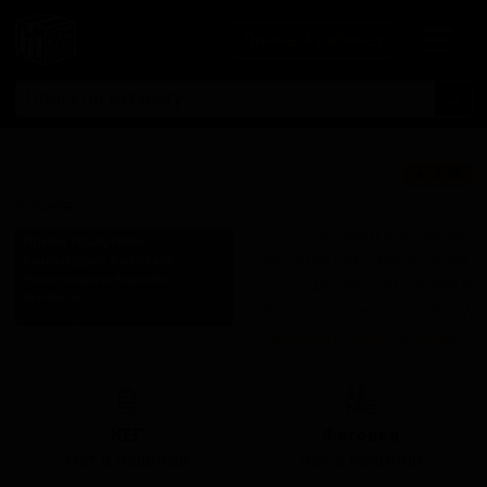
Личный кабинет
Пилзенер
★ 3.20
Pilsener
Поставки для баров,
Приватбрауереи
ресторанов и магазинов.
Еинсиедлер Браухаус
Privatbrauerei Einsiedler
Детали по ценам и
Brauhaus
логистике — по запросу.
Germany (Chemnitz, Sachsen)
Запросить условия поставки
Стиль: Пильзнер немецкий
КЕГ
Фасовка
Нет в наличии
Нет в наличии