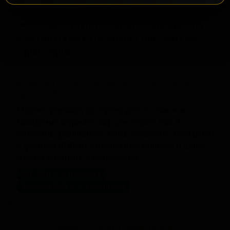
Убежало — хороший представитель
молочных стаутов, подчеркивающий эту
классическую категорию с российским
характером.
ВАРИАНТЫ ПОСТАВКИ МОЛОКО УБЕЖАЛО
ДЛЯ HORECA
Молоко убежало доступно для поставок в
заведения формата бар, ресторан, паб и
магазины разливного пива. Форматы: кеги (20 л)
и фасовка (0.45 л). Конкретные условия и цены
можно уточнить у менеджера.
КЕГ 20 л — в наличии
Фасовка 0.45 л — в наличии
Запросить оптовый прайс