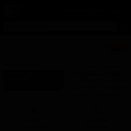
Личный кабинет
Молоко
★ 3.62
убежало
Moloko ubezhalo
Поставки для баров,
ресторанов и магазинов.
Коникс Бревери
Konix Brewery
Детали по ценам и
Russia (Zarechnyy, Пензенская
логистике — по запросу.
область)
Запросить условия поставки
Стиль: Молочный стаут
КЕГ
Фасовка
В наличии
В наличии