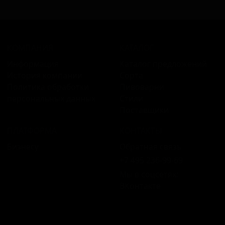
КОМПАНИЯ
КАТАЛОГ
Информация
Каталог предложений
История компании
Сорта
Политика обработки
Пивоварни
персональных данных
Стили
Поставщики
ПЛАТФОРМА
КОНТАКТЫ
Бизнесу
Обратная связь
+7 495 236‑99‑69
Мы в соцсетях:
ВКонтакте
18+ Продажа алкоголя только совершеннолетним.