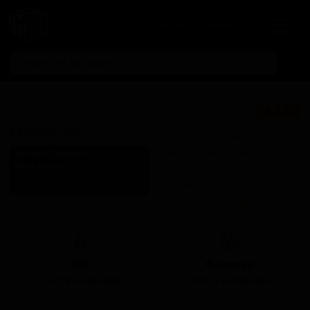
Личный кабинет
Калидоскоп
★ 3.50
Kaleidoscope
Поставки для баров,
ресторанов и магазинов.
Коникс Бревери
Konix Brewery
Детали по ценам и
Russia (Zarechnyy, Пензенская
логистике — по запросу.
область)
Запросить условия поставки
Стиль: Ми́лкшейк IPA
КЕГ
Фасовка
Нет в наличии
Нет в наличии