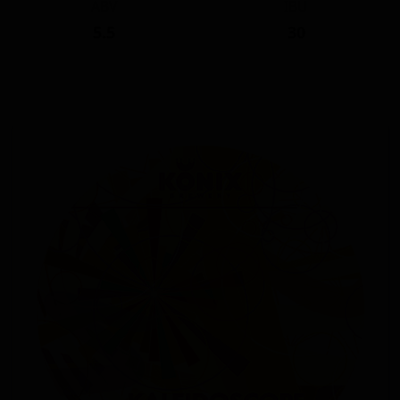
ABV
IBU
5.5
30