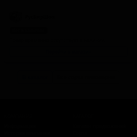
РусБирШоп
Нет в наличии
Товар временно отсутствует в наличии.
Перейти в магазин
В каталог
Все сорта пивоварни
КОМПАНИЯ
КАТАЛОГ
Информация
Каталог предложений
История компании
Сорта