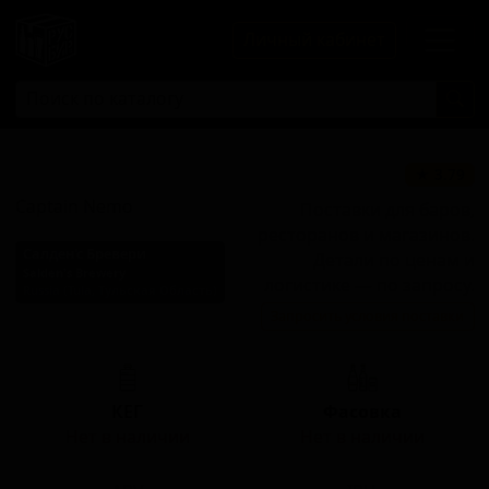
Личный кабинет
Капитан Немо
★ 3.79
Captain Nemo
Поставки для баров,
ресторанов и магазинов.
Салден'с Бревери
Детали по ценам и
Salden's Brewery
логистике — по запросу.
Russia (Tula, Тульская Область)
Запросить условия поставки
Стиль: Пшеничный IPA
КЕГ
Фасовка
Нет в наличии
Нет в наличии