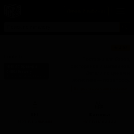
Личный кабинет
Конфетти
★ 4.02
Confetti
Поставки для баров,
ресторанов и магазинов.
ЧИБИС Бревери
CHIBIS Brewery
Детали по ценам и
Russia (Moskva, Moskva)
логистике — по запросу.
Стиль: Сауэр смузи /
Запросить условия поставки
пейстри
КЕГ
Фасовка
Нет в наличии
Нет в наличии