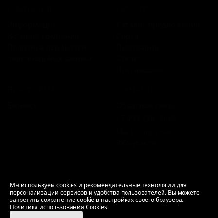
КОМПАНИЯ
КАТАЛОГ
Информация
Каталог предложений
История компании
Сорта
Политика обработки
Пивоварни
персональных данных
Стили
Поставщики
ПЛАТФОРМА
КОНТАКТЫ
Бизнесу
Обратная связь
+7 495 236‑99‑69
Мы в соцсетях:
ВКонтакте
18+ Продажа алкоголя только совершеннолетним.
Мы используем cookies и рекомендательные технологии для
персонализации сервисов и удобства пользователей. Вы можете
РусБир © 2006–2026.
запретить сохранение cookie в настройках своего браузера.
Используем cookies.
Политика использования
Политика использования Cookies
Cookies