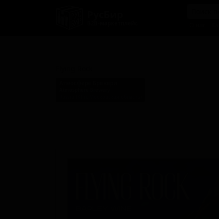
РусБир
B2B-маркетплейс
О нас
Ка
Флаинг Рок
Flying Rock
Атмосфере Бревери
Atmosphere Brewery
Russia (Klin, Московская область)
Стиль: Американский берливайн (ячменное вино)