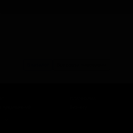
В каталог
Все сорта пивоварни
ОГ
ПЛАТФОРМА
г предложений
Бизнесу
арни
вщики