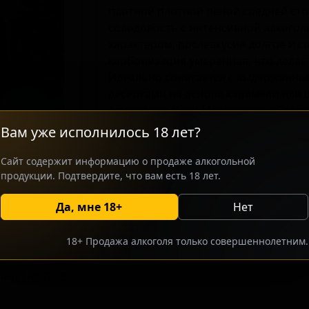
плотной плотной пеной средней сто
солодовость с интенсивной алкого
характером, послевкусие долгое и с
карбонизация умеренная, что делае
Идеально сочетается с выдержанн
десертами на основе карамели или 
Атмосфера Клин Московская област
стиля с высоким содержанием алког
Вам уже исполнилось 18 лет?
сложными вкусовыми оттенками.
Сайт содержит информацию о продаже алкогольной
продукции. Подтвердите, что вам есть 18 лет.
росить оптовый прайс
Разместить оптовое предлож
Да, мне 18+
Нет
18+ Продажа алкоголя только совершеннолетним.
партнеров