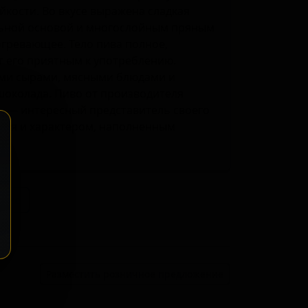
йкости. Во вкусе выражена сладкая
льной основой и многослойным пряным
огревающее. Тело пива полное,
т его приятным к употреблению.
ыми сырами, мясными блюдами и
шоколада. Пиво от производителя
ь — интересный представитель своего
оля и характером, наполненным
ение
Разместить розничное предложение