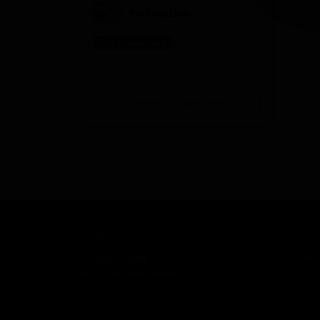
РусБирШоп
Нет в наличии
Товар временно отсутствует в
наличии.
Перейти в магазин
КОМПАНИЯ
КАТАЛ
Информация
Катало
История компании
Сорта
Политика обработки персональных
Пивов
данных
Стили
Поста