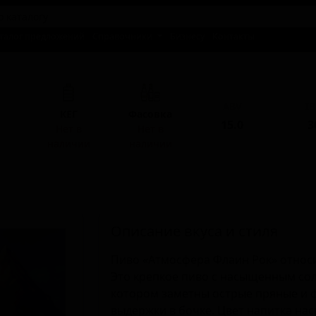
талог предложений
Справочники
Бизнесу
Контакты
ABV
I
КЕГ
Фасовка
15.0
3
Нет в
Нет в
наличии
наличии
Описание вкуса и стиля
Пиво «Атмосфера Флаин Рок» относи
Это крепкое пиво с насыщенным со
котором заметны острые пряные и ф
выдержки в бочке. Цвет напитка нас