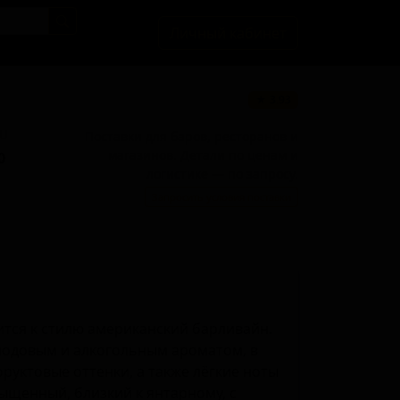
Личный кабинет
★ 3.93
BU
Поставки для баров, ресторанов и
магазинов. Детали по ценам и
0
логистике — по запросу.
Запросить условия поставки
тся к стилю американский барливайн.
лодовым и алкогольным ароматом, в
руктовые оттенки, а также лёгкие ноты
ыщенный, близкий к янтарному, с