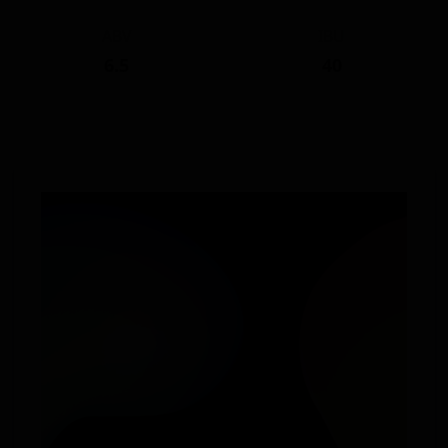
ABV
IBU
6.5
40