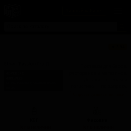
Личный кабинет
Этер [Пассион
★ 3.94
Фрут]
Ether [Passion Fruit]
Поставки для баров,
ресторанов и магазинов.
4БРЕВЕРС
4BREWERS
Детали по ценам и
Russia (Vladimir, Vladimirskaya
логистике — по запросу.
oblast')
Запросить условия поставки
Стиль: Кислый IPA
КЕГ
Фасовка
Нет в наличии
Нет в наличии