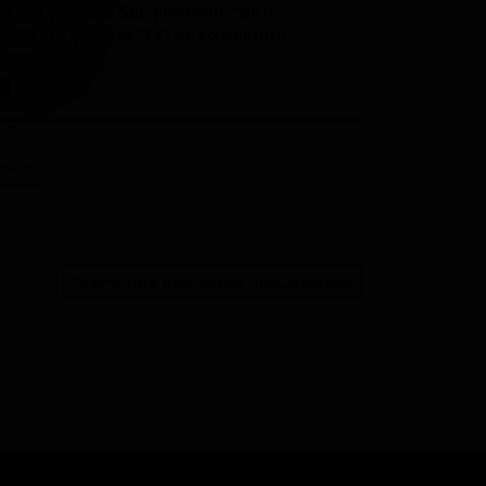
дения формата бар, ресторан, паб и
(30 л) и фасовка (0.45 л). Конкретные
жера.
и
ение
Разместить розничное предложение