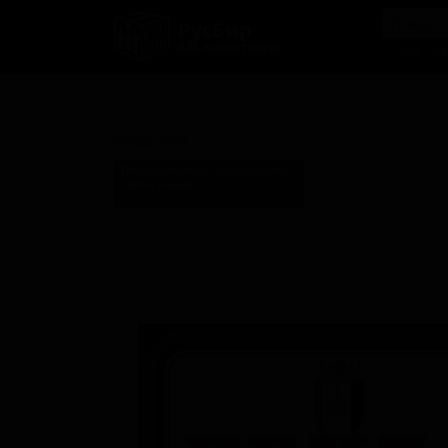
РусБир
B2B-маркетплейс
О нас
Ка
Пензенское
Penza Beer
Пивоваренный Завод Самко
Samko Brewery
Russia (Penza, Пензенская область)
Стиль: Светлый лагер