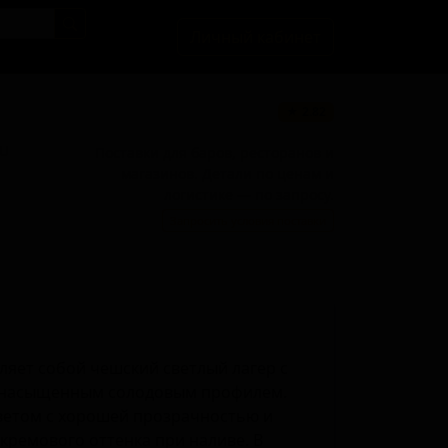
Личный кабинет
★ 2.82
BU
Поставки для баров, ресторанов и
магазинов. Детали по ценам и
логистике — по запросу.
Запросить условия поставки
яет собой чешский светлый лагер с
и насыщенным солодовым профилем.
ветом с хорошей прозрачностью и
кремового оттенка при наливе. В