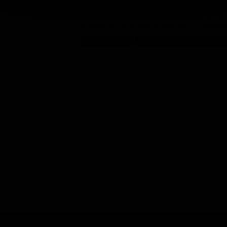
Пензенское доступно для поставок в заве
магазины разливного пива. Форматы: кеги 
условия и цены можно уточнить у менед
КЕГ 30 л — нет
Фасовка 0.45 л — в наличи
росить оптовый прайс
Разместить оптовое предлож
тсутствуют.
В каталог
Все сорта пивоварни