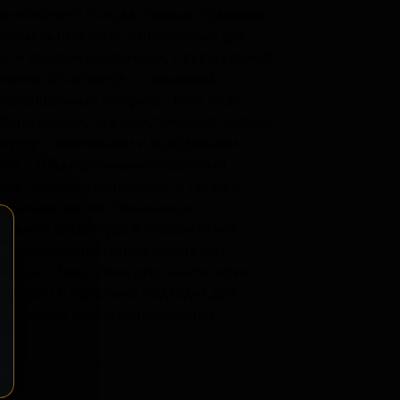
ки хлебного солода, пряные травяные
карамельные тона, характерные для
ый и сбалансированный, с выраженной
нично сочетается с солодовой
 завершенный профиль. Тело пива
рбонизацией, что обеспечивает мягкое
вкусие с хмелевыми и солодовыми
ется с традиционными чешскими
м, свиными коленками, а также с
и белым мясом. Пензенское
альной рецептуре в старом стиле
его уникальным представителем
тером. Пиво относится к категории
фикации и идеально подходит для
аря своему сбалансированному
ДЛЯ HORECA