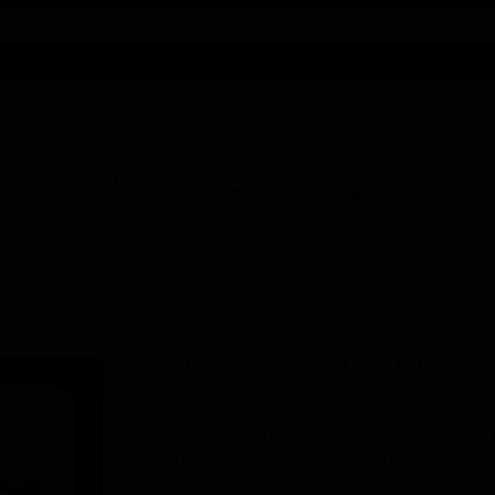
талог предложений
Справочники
Бизнесу
Контакты
ABV
I
КЕГ
Фасовка
4.5
-
Нет в
В наличии
наличии
Описание вкуса и стиля
Пензенское Оригинальное представл
характерной хмелевой горчинкой 
Пиво обладает тёмно-золотистым ц
образует устойчивую, плотную пену 