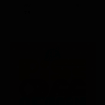
ABV
IBU
7.5
-