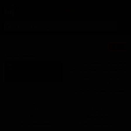
Личный кабинет
Писс Офф Сизон
★ 3.51
Piss Off Season
Поставки для баров,
АФ Брю
ресторанов и магазинов.
AF Brew
Russia (Sankt-Peterburg, Sankt-
Детали по ценам и
Peterburg)
логистике — по запросу.
Стиль: Фермерский эль -
Запросить условия поставки
Сезон
КЕГ
Фасовка
Нет в наличии
Нет в наличии