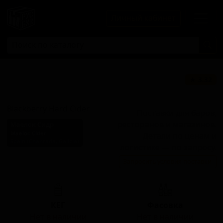
Личный кабинет
Блэкберри хард
★ 3.32
сидр
Blackberry Hard Cider
Поставки для баров,
ресторанов и магазинов.
Маелок Сидр
Maeloc Cider
Детали по ценам и
Spain (Chantada, Galicia)
логистике — по запросу.
Стиль: Сидр с другими
Запросить условия поставки
фруктами
КЕГ
Фасовка
Нет в наличии
Нет в наличии