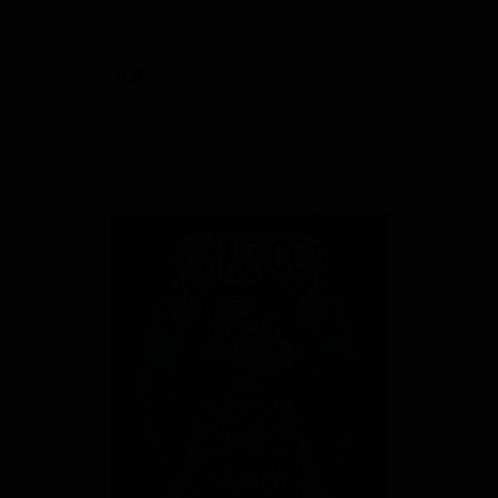
ABV
IBU
4.0
-