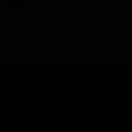
Нет в наличии
Товар временно отсутствует в наличии.
Перейти в магазин
В каталог
Все сорта пивоварни
КОМПАНИЯ
КАТАЛОГ
Информация
Каталог предложений
История компании
Сорта
Политика обработки
Пивоварни
персональных данных
Стили
Поставщики