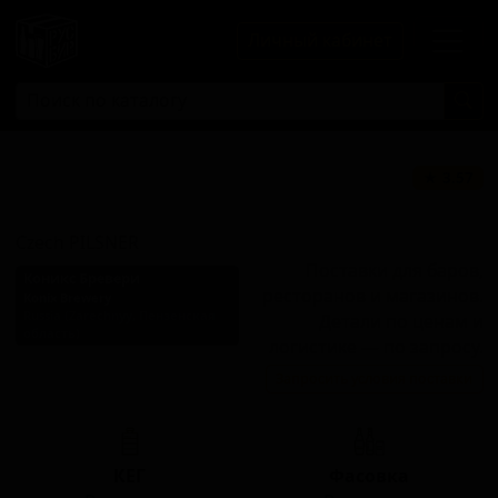
Личный кабинет
Чешский
★ 3.57
Пилснер
Czech PILSNER
Поставки для баров,
Коникс Бревери
ресторанов и магазинов.
Konix Brewery
Russia (Zarechnyy, Пензенская
Детали по ценам и
область)
логистике — по запросу.
Стиль: Чешский/Богемский
Запросить условия поставки
пилснер
КЕГ
Фасовка