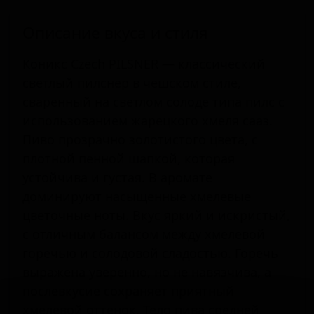
Описание вкуса и стиля
Коникс Czech PILSNER — классический
светлый пилснер в чешском стиле,
сваренный на светлом солоде типа пилс с
использованием жарецкого хмеля сааз.
Пиво прозрачно золотистого цвета, с
плотной пенной шапкой, которая
устойчива и густая. В аромате
доминируют насыщенные хмелевые
цветочные ноты. Вкус яркий и искристый,
с отличным балансом между хмелевой
горечью и солодовой сладостью. Горечь
выражена уверенно, но не навязчива, а
послевкусие сохраняет приятный
хмелевой оттенок. Тело пива средней