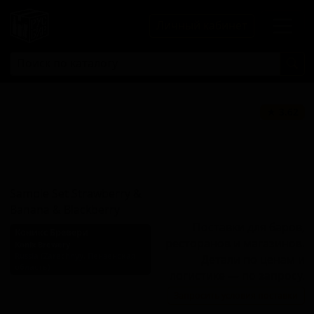
Личный кабинет
Сэмпл Сет
★ 3.62
Строберри энд
Банана энд
Блэкберри
Sample Set Strawberry &
Banana & Blackberry
Поставки для баров,
Коникс Бревери
ресторанов и магазинов.
Konix Brewery
Russia (Zarechnyy, Пензенская
Детали по ценам и
область)
логистике — по запросу.
Стиль: Сауэр смузи /
Запросить условия поставки
пейстри