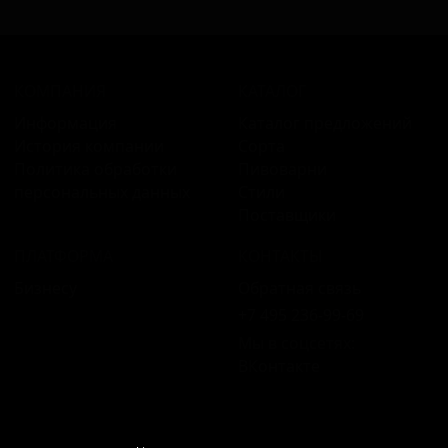
КОМПАНИЯ
КАТАЛОГ
Информация
Каталог предложений
История компании
Сорта
Политика обработки
Пивоварни
персональных данных
Стили
Поставщики
ПЛАТФОРМА
КОНТАКТЫ
Бизнесу
Обратная связь
+7 495 236‑99‑69
Мы в соцсетях:
ВКонтакте
18+ Продажа алкоголя только совершеннолетним.