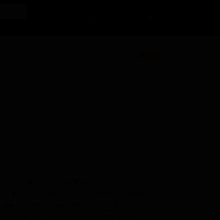
Личный кабинет
★ 4.07
BU
Поставки для баров, ресторанов и
магазинов. Детали по ценам и
логистике — по запросу.
Запросить условия поставки
от российской сидрерии DaDa Cider
рофилем с освежающими фруктовыми
лый соломенный цвет с легкой
льных нефильтрованных сидров, и