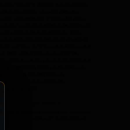
дней стойкости. Аромат раскрывается
женными нотами сочного персика,
ного сока прямого отжима. Во вкусе
 сладость, сбалансированная приятной
ющий и гармоничный профиль. Тело
бонизацией, обеспечивающей приятное
усие чистое, с остаточными яблочными
ю. Этот сидр отлично сочетается с
ками, белым мясом и рыбными блюдами,
 Сидрерия DaDa Cider расположена в
сти и специализируется на
з местного сырья, сохраняя
енным подходом.
И-ДРАЙ СИДР ДЛЯ HORECA
ставок в заведения формата бар, ресторан,
 кеги (нет) и фасовка (0.5 л). Конкретные
жера.