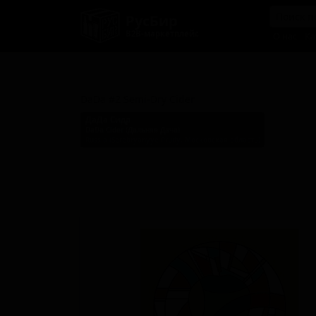
РусБир
B2B-маркетплейс
О нас
Ка
ДаДа №2 Семи-Драй Сидр
DaDa #2 Semi-Dry Cider
ДаДа Cидр
DaDa Cider (Дальняя Дача)
Russia (Serebryanyye Prudy, Московская область)
Стиль: Традиционный сидр / Апфельвайн