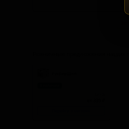
Зап
Розничные предложения наших 
РусБирШоп
В наличии
Цена
от 339 ₽
Перейти в магазин