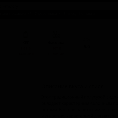
талог предложений
Справочники
Бизнесу
Контакты
ABV
I
КЕГ
Фасовка
5.0
-
Нет в
Нет в
наличии
наличии
Описание вкуса и стиля
Этот традиционный полусухой сидр 
обладает характерным яблочным п
нотами. Внешне напиток имеет свет
мутностью, характерной для натура