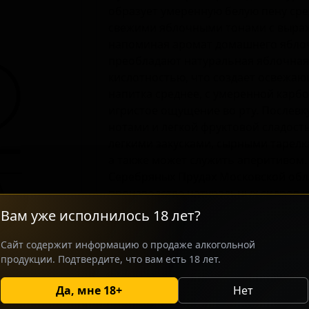
образует умеренную белую пену сре
свежими яблочными тонами с выра
напоминая аромат домашнего яблоч
преобладают натуральная яблочная
кислотностью, что создает освежа
напитка среднее, с умеренной кар
игристое ощущение во рту. Послевк
нотами и легкой фруктовой сладость
легкими закусками, сырными тарел
а также может служить аперитивом.
Серебряных Прудах Московской обла
производстве натуральных сидров и
традиционные технологии с соврем
Вам уже исполнилось 18 лет?
Сайт содержит информацию о продаже алкогольной
ВАРИАНТЫ ПОСТАВКИ ДАДА №2 СЕМ
продукции. Подтвердите, что вам есть 18 лет.
ДаДа №2 Семи-Драй Сидр доступно для по
паб и магазины разливного пива. Форматы:
Да, мне 18+
Нет
условия и цены можно уточнить у менед