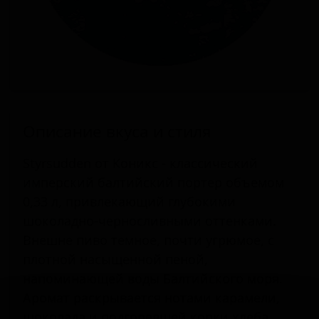
Описание вкуса и стиля
Styrsudden от Коникс - классический
имперский балтийский портер объемом
0,33 л, привлекающий глубокими
шоколадно-черносливными оттенками.
Внешне пиво темное, почти угрюмое, с
плотной насыщенной пеной,
напоминающей воды Балтийского моря.
Аромат раскрывается нотами карамели,
шоколада и подгоревшей корки хлеба,