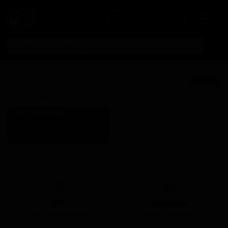
Личный кабинет
Стирсудден
★ 4.05
Styrsudden
Поставки для баров,
Коникс Бревери
ресторанов и магазинов.
Konix Brewery
Russia (Zarechnyy, Пензенская
Детали по ценам и
область)
логистике — по запросу.
Стиль: Балтийский портер
Запросить условия поставки
имперский/дабл
КЕГ
Фасовка
Нет в наличии
Нет в наличии