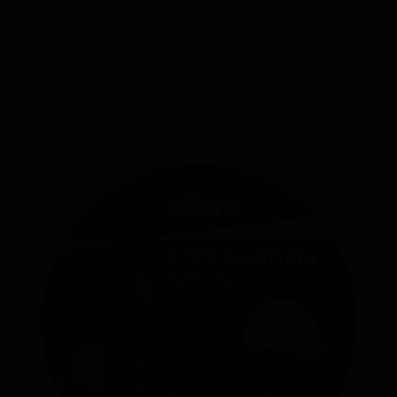
ABV
IBU
11.5
25