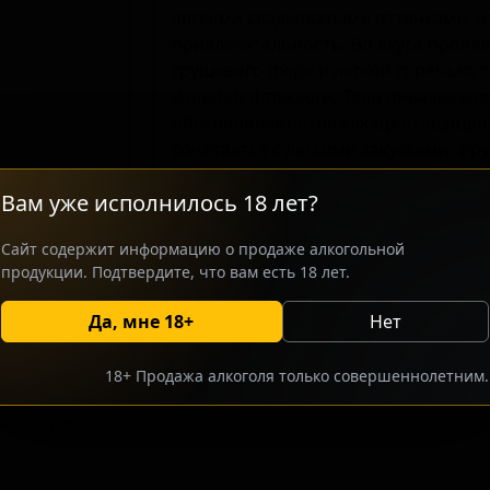
легкими сладковатыми оттенками, ч
привлекательность. Во вкусе прояв
грушевого пюре и легкой горечью, 
излишней тяжести. Тело пива легкое
обеспечивает освежающее ощущени
сочетается с легкими закусками, ф
белого мяса. Этот сорт выделяется 
Вам уже исполнилось 18 лет?
использованием натурального фрукт
уникальный характер и свежесть.
Сайт содержит информацию о продаже алкогольной
продукции. Подтвердите, что вам есть 18 лет.
росить оптовый прайс
Разместить оптовое предлож
Да, мне 18+
Нет
18+ Продажа алкоголя только совершеннолетним.
партнеров