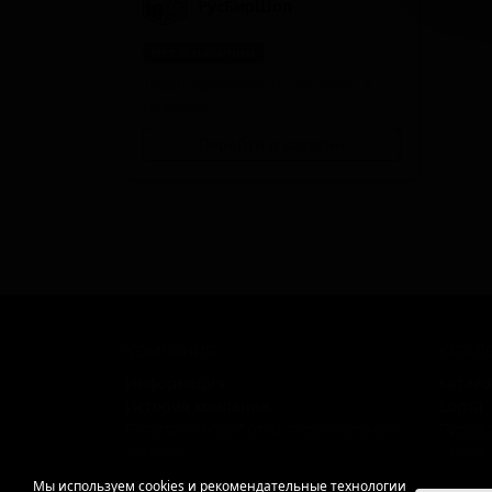
РусБирШоп
Нет в наличии
Товар временно отсутствует в
наличии.
Перейти в магазин
КОМПАНИЯ
КАТАЛ
Информация
Катало
История компании
Сорта
Политика обработки персональных
Пивов
данных
Стили
Поста
Мы используем cookies и рекомендательные технологии