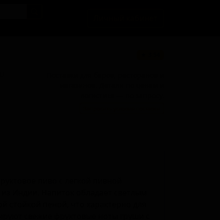
Личный кабинет
★ 3.54
BU
Поставки для баров, ресторанов и
магазинов. Детали по ценам и
логистике — по запросу.
Запросить условия поставки
руктовое пиво с легкой пивной
из Индии. Напиток обладает светлым
й стойкой пеной, что характерно для
ируют свежие фруктовые ноты груши с