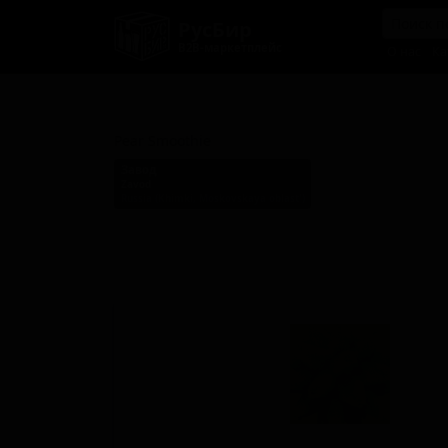
РусБир
B2B-маркетплейс
О нас
Ка
Пир Смузи
Pear Smoothie
Завод
Zavod
Russia (Khimki, Moskovskaya oblast')
Стиль: Фруктовое пиво