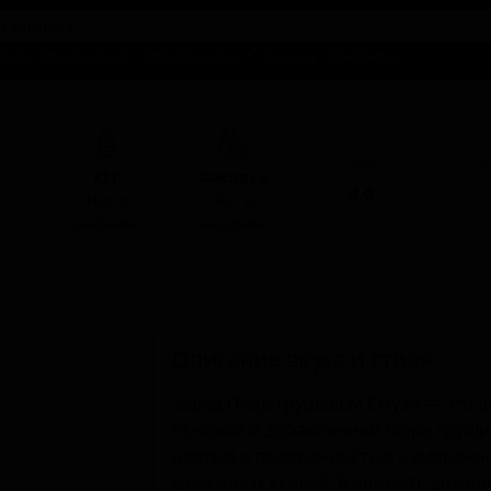
талог предложений
Справочники
Бизнесу
Контакты
ABV
I
КЕГ
Фасовка
4.0
-
Нет в
Нет в
наличии
наличии
Описание вкуса и стиля
Завод Пиар Грушевый Смузи — это ф
основой и добавлением пюре груши 
цветом и прозрачностью с умеренно
фруктовых стилей. В аромате домин