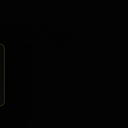
то придает напитку большую
ляется баланс между сладостью от
создавая приятное послевкусие без
, карбонизация умеренная, что
е во рту. Грушевый Смузи хорошо
руктовыми десертами и блюдами из
своей нестандартной рецептурой с
ового пюре, что придает напитку
ение
Разместить розничное предложение