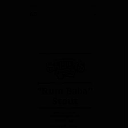
ABV
IBU
6.5
-