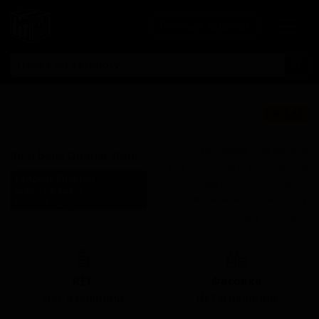
Личный кабинет
Рум Баба Дабл
★ 3.67
Стаут
Поставки для баров,
Rum Baba Double Stout
ресторанов и магазинов.
Салден'с Бревери
Детали по ценам и
Salden's Brewery
логистике — по запросу.
Russia (Tula, Тульская Область)
Запросить условия поставки
Стиль: Пасти-стаут
КЕГ
Фасовка
Нет в наличии
Нет в наличии