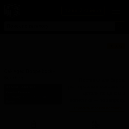
Личный кабинет
Оук Эйджд
★ 3.72
Доппельбок -
Бурбон
Oak Aged Doppelbock -
Bourbon
Поставки для баров,
ресторанов и магазинов.
Камба Бавариа
Camba Bavaria
Детали по ценам и
Germany (Seeon-Seebruck,
логистике — по запросу.
Bayern)
Запросить условия поставки
Стиль: Доппельбок