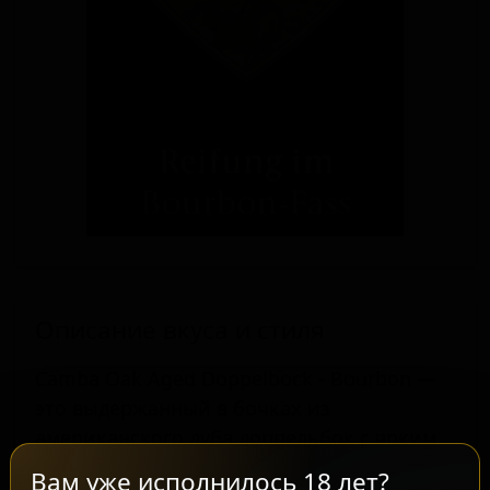
Описание вкуса и стиля
Camba Oak Aged Doppelbock - Bourbon —
это выдержанный в бочках из
американского дуба доппельбок с ярким
ароматом и насыщенным вкусом. Пиво
Вам уже исполнилось 18 лет?