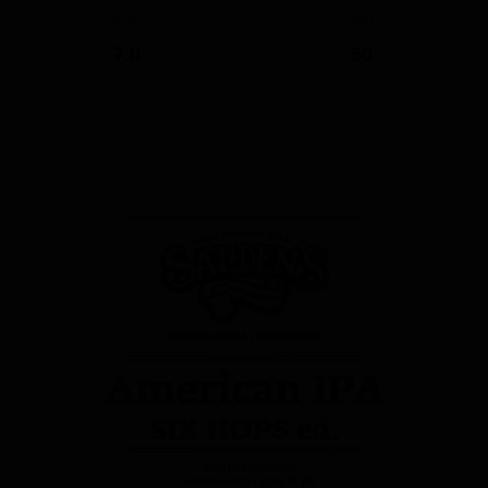
ABV
IBU
7.0
60