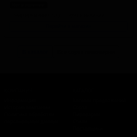
Нет в наличии
Товар временно отсутствует в наличии.
Перейти в магазин
В каталог
Все сорта пивоварни
КОМПАНИЯ
КАТАЛОГ
Информация
Каталог предложений
История компании
Сорта
Политика обработки
Пивоварни
персональных данных
Стили
Поставщики