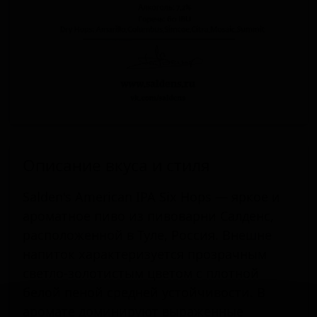
Описание вкуса и стиля
Salden's American IPA Six Hops — яркое и
ароматное пиво из пивоварни Салденс,
расположенной в Туле, Россия. Внешне
напиток характеризуется прозрачным
светло-золотистым цветом с плотной
белой пеной средней устойчивости. В
аромате доминируют выраженные