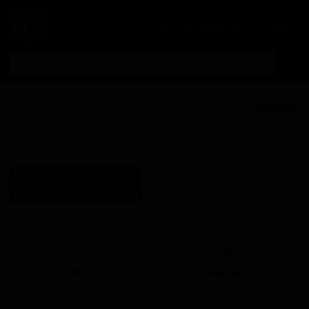
Личный кабинет
Американ Ай-
★ 3.90
Пи-А Сикс Хопс
Поставки для баров,
American IPA Six Hops
ресторанов и магазинов.
Салден'с Бревери
Детали по ценам и
Salden's Brewery
логистике — по запросу.
Russia (Tula, Тульская Область)
Запросить условия поставки
Стиль: Американский IPA
КЕГ
Фасовка
Нет в наличии
Нет в наличии