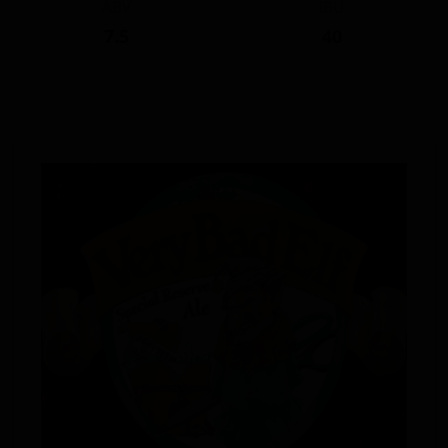
ABV
IBU
7.5
40