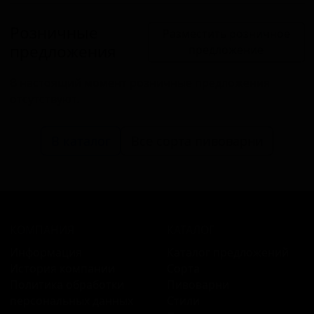
Розничные
Разместить розничное
предложения
предложение
В настоящий момент розничные предложения
отсутствуют.
В каталог
Все сорта пивоварни
КОМПАНИЯ
КАТАЛОГ
Информация
Каталог предложений
История компании
Сорта
Политика обработки
Пивоварни
персональных данных
Стили