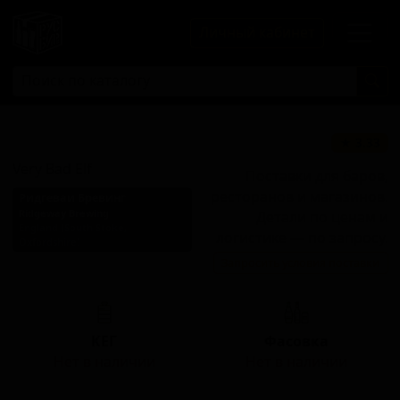
Личный кабинет
Вери Бэд Эльф
★ 3.33
Very Bad Elf
Поставки для баров,
ресторанов и магазинов.
Ридгеваи Бревинг
Ridgeway Brewing
Детали по ценам и
England (South Stoke,
логистике — по запросу.
Oxfordshire)
Запросить условия поставки
Стиль: Зимний эль
КЕГ
Фасовка
Нет в наличии
Нет в наличии