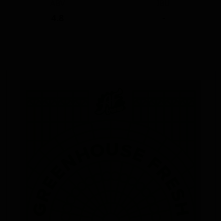
ABV
IBU
4.8
-