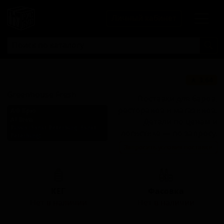
Личный кабинет
Гринхаус Фреш
★ 3.64
Greenhouse Fresh
Поставки для баров,
ресторанов и магазинов.
АФ Брю
AF Brew
Детали по ценам и
Russia (Sankt-Peterburg, Sankt-
логистике — по запросу.
Peterburg)
Запросить условия поставки
Стиль: Гозе
КЕГ
Фасовка
Нет в наличии
Нет в наличии