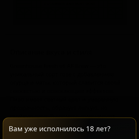
Описание вкуса и стиля
Greenhouse Fresh от AF Brew — это
уникальный сорт гозе с добавлением
огурца и мяты, который славится своей
свежестью и освежающим эффектом.
Пиво имеет светлый цвет и умеренную
прозрачность, образует легкую, но
стойкую пену. В аромате доминируют
нежные солодовые и кисло-фруктовые
Вам уже исполнилось 18 лет?
ноты, дополненные свежими