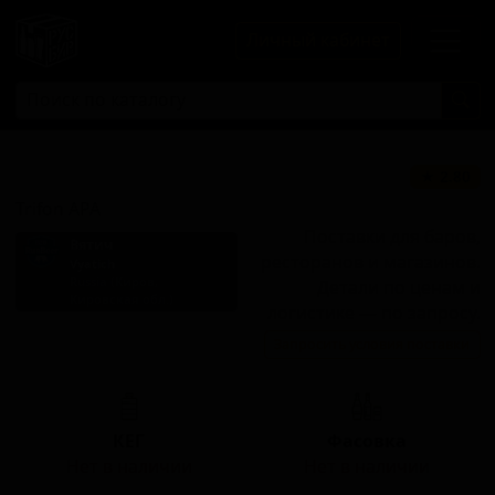
Личный кабинет
Трифон АПА
★ 2.80
Trifon APA
Поставки для баров,
Вятич
ресторанов и магазинов.
Vyatich
Russia (Киров,
Детали по ценам и
Кировская обл.)
логистике — по запросу.
Стиль: Американский пейл-
Запросить условия поставки
эль
КЕГ
Фасовка
Нет в наличии
Нет в наличии