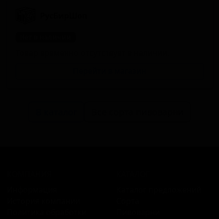
РусБирШоп
Нет в наличии
Товар временно отсутствует в наличии.
Перейти в магазин
В каталог
Все сорта пивоварни
КОМПАНИЯ
КАТАЛОГ
Информация
Каталог предложений
История компании
Сорта
Политика обработки
Пивоварни