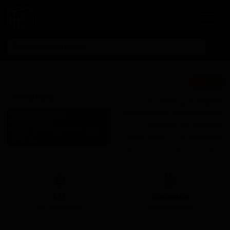
Личный кабинет
Черри Руби
★ 4.08
Cherry Ruby
Поставки для баров,
ресторанов и магазинов.
Коникс Бревери
Konix Brewery
Детали по ценам и
Russia (Zarechnyy, Пензенская
логистике — по запросу.
область)
Запросить условия поставки
Стиль: Фруктовое пиво
КЕГ
Фасовка
В наличии
В наличии