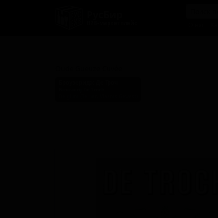
РусБир
B2B-маркетплейс
О нас
Ка
Уде Гёзе Кюве
Oude Gueuze Cuvée
Броуверидж Де Троч
Brouwerij De Troch
Belgium (Ternat, Vlaams Gewest)
Стиль: Ламбик - Гёз