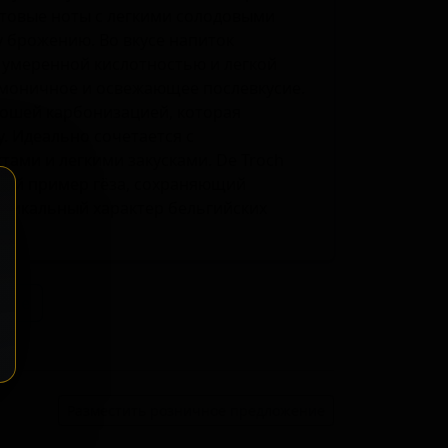
товые ноты с легкими солодовыми
 брожению. Во вкусе напиток
 умеренной кислотностью и легкой
рмоничное и освежающее послевкусие.
орошей карбонизацией, которая
. Идеально сочетается с
ами и легкими закусками. De Troch
кий пример гёза, сохраняющий
уникальный характер бельгийских
ение
Разместить розничное предложение