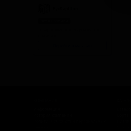
РусБирШоп
Нет в наличии
Товар временно отсутствует в
наличии.
Перейти в магазин
КОМПАНИЯ
КАТАЛ
Информация
Катало
История компании
Сорта
Политика обработки персональных
Пивов
данных
Стили