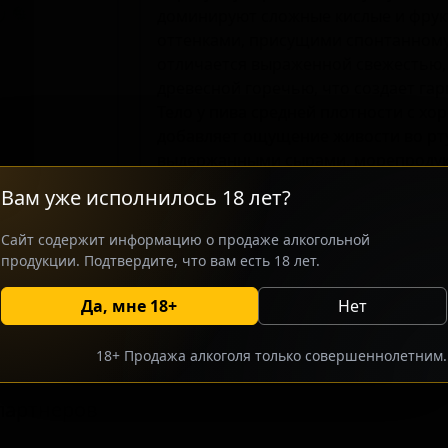
доминируют сложные кислые и фрук
оттенками, присущими спонтанному
отличается выраженной свежестью,
древесной горечью, что создает га
Тело у пива средней плотности с х
добавляет ощущение живости во рту
выдержанными сырами, морепродукт
Oude Gueuze Cuvée — это классичес
Вам уже исполнилось 18 лет?
традиции спонтанного брожения и 
ламбиков.
Сайт содержит информацию о продаже алкогольной
продукции. Подтвердите, что вам есть 18 лет.
росить оптовый прайс
Разместить оптовое предлож
Да, мне 18+
Нет
18+ Продажа алкоголя только совершеннолетним.
партнеров