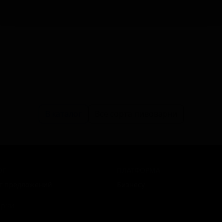
В каталог
Все сорта пивоварни
ОГ
ПЛАТФОРМА
г предложений
Бизнесу
арни