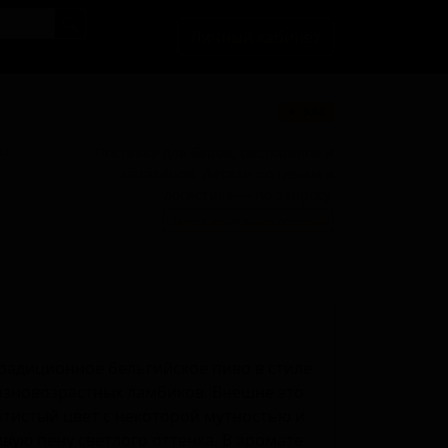
Личный кабинет
★ 3.68
BU
Поставки для баров, ресторанов и
магазинов. Детали по ценам и
логистике — по запросу.
Запросить условия поставки
традиционное бельгийское пиво в стиле
азновозрастных ламбиков. Внешне это
тистый цвет с некоторой мутностью и
вую пену светлого оттенка. В аромате