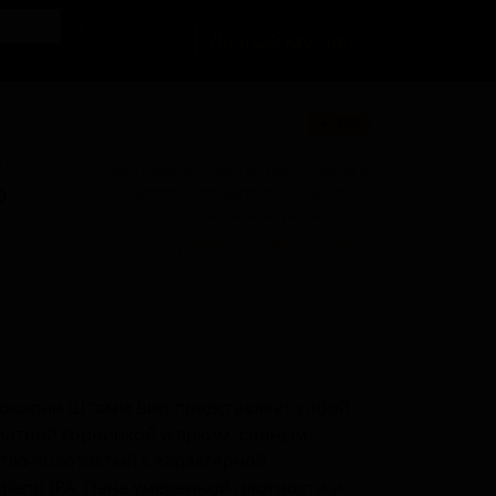
Личный кабинет
★ 4.08
BU
Поставки для баров, ресторанов и
магазинов. Детали по ценам и
0
логистике — по запросу.
Запросить условия поставки
воварни Штамм Бир представляет собой
икатной горчинкой и ярким, сочным
тло-золотистый с характерной
land IPA. Пена умеренной плотности и